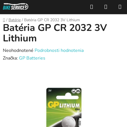
Prejsť
Hľadať
NÁKUP
na
KOŠÍK
obsah
Domov
/
Batérie
/
Batéria GP CR 2032 3V Lithium
Batéria GP CR 2032 3V
Lithium
Priemerné
Neohodnotené
Podrobnosti hodnotenia
hodnotenie
Značka:
GP Batteries
produktu
je
0,0
z
5
hviezdičiek.