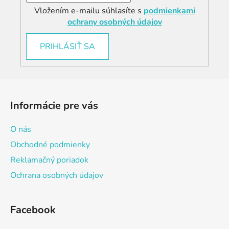
Vložením e-mailu súhlasíte s
podmienkami
ochrany osobných údajov
PRIHLÁSIŤ SA
Z
á
Informácie pre vás
p
ä
O nás
t
Obchodné podmienky
i
Reklamačný poriadok
e
Ochrana osobných údajov
Facebook