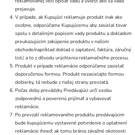
reklamovanej veci opísať vadu a uviesť ako sa vada
prejavuje.
V prípade, ak Kupujúci reklamuje produkt inak ako
osobne, odporúčame Kupujúcemu aby zasielal tovar
spolu s detailným popisom vady produktu a dokladom
preukazujúcim zakúpenie produktu v našom
obchode/napríklad doklad o zaplatení, faktúra, záručný
list/, a to z dôvodu urýchlenia reklamačného procesu.
Produkt v prípade reklamácie odporúčame zasielať
doporučenou formou. Produkt nezasielajte formou
dobierky, tá nebude z našej strany prevzatá.
Počas doby prevádzky Predávajúci určí osobu
zodpovednú a poverenú prijímať a vybavovať
reklamácie.
Po prevzatí reklamovaného produktu predávajúcim
bude kupujúcemu vystavené potvrdenie o uplatnení
reklamácie ihneď; ak tomu bránia závažné okolnosti