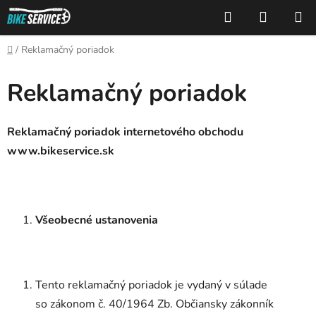
Prejsť
Hľadať
NÁKUP
na
KOŠÍK
obsah
Domov
/
Reklamačný poriadok
Reklamačný poriadok
Reklamačný poriadok
internetového obchodu
www.bikeservice.sk
Všeobecné ustanovenia
Tento reklamačný poriadok je vydaný v súlade
so zákonom č. 40/1964 Zb. Občiansky zákonník