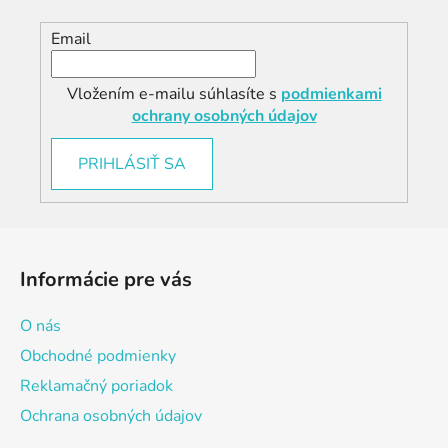
Email
Vložením e-mailu súhlasíte s
podmienkami
ochrany osobných údajov
PRIHLÁSIŤ SA
Z
á
Informácie pre vás
p
ä
O nás
t
Obchodné podmienky
i
Reklamačný poriadok
e
Ochrana osobných údajov