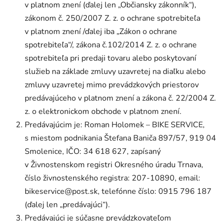
v platnom znení (ďalej len „Občiansky zákonník“),
zákonom č. 250/2007 Z. z. o ochrane spotrebiteľa
v platnom znení /ďalej iba „Zákon o ochrane
spotrebiteľa“/, zákona č.102/2014 Z. z. o ochrane
spotrebiteľa pri predaji tovaru alebo poskytovaní
služieb na základe zmluvy uzavretej na diaľku alebo
zmluvy uzavretej mimo prevádzkových priestorov
predávajúceho v platnom znení a zákona č. 22/2004 Z.
z. o elektronickom obchode v platnom znení.
Predávajúcim je: Roman Holomek – BIKE SERVICE,
s miestom podnikania Štefana Baniča 897/57, 919 04
Smolenice, IČO: 34 618 627, zapísaný
v Živnostenskom registri Okresného úradu Trnava,
číslo živnostenského registra: 207-10890, email:
bikeservice@post.sk, telefónne číslo: 0915 796 187
(ďalej len „predávajúci“).
Predávajúci je súčasne prevádzkovateľom