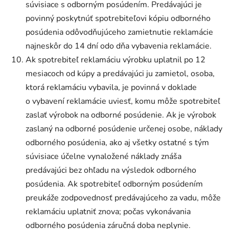
súvisiace s odborným posúdením. Predávajúci je
povinný poskytnúť spotrebiteľovi kópiu odborného
posúdenia odôvodňujúceho zamietnutie reklamácie
najneskôr do 14 dní odo dňa vybavenia reklamácie.
Ak spotrebiteľ reklamáciu výrobku uplatnil po 12
mesiacoch od kúpy a predávajúci ju zamietol, osoba,
ktorá reklamáciu vybavila, je povinná v doklade
o vybavení reklamácie uviesť, komu môže spotrebiteľ
zaslať výrobok na odborné posúdenie. Ak je výrobok
zaslaný na odborné posúdenie určenej osobe, náklady
odborného posúdenia, ako aj všetky ostatné s tým
súvisiace účelne vynaložené náklady znáša
predávajúci bez ohľadu na výsledok odborného
posúdenia. Ak spotrebiteľ odborným posúdením
preukáže zodpovednosť predávajúceho za vadu, môže
reklamáciu uplatniť znova; počas vykonávania
odborného posúdenia záručná doba neplynie.