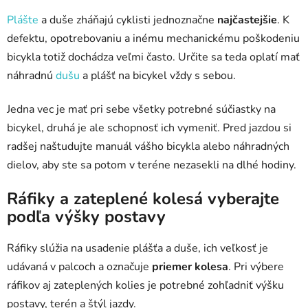
e
p
Plášte
a duše zháňajú cyklisti jednoznačne
najčastejšie
. K
r
defektu, opotrebovaniu a inému mechanickému poškodeniu
v
bicykla totiž dochádza veľmi často. Určite sa teda oplatí mať
k
náhradnú
dušu
a plášť na bicykel vždy s sebou.
y
v
ý
Jedna vec je mať pri sebe všetky potrebné súčiastky na
p
bicykel, druhá je ale schopnosť ich vymeniť. Pred jazdou si
i
radšej naštudujte manuál vášho bicykla alebo náhradných
s
dielov, aby ste sa potom v teréne nezasekli na dlhé hodiny.
u
Ráfiky a zateplené kolesá vyberajte
podľa výšky postavy
Ráfiky
slúžia na usadenie plášťa a duše, ich veľkosť je
udávaná v palcoch a označuje
priemer kolesa
. Pri výbere
ráfikov aj zateplených kolies je potrebné zohľadniť výšku
postavy, terén a štýl jazdy.