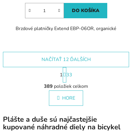
DO KOŠÍKA
Brzdové platničky Extend EBP-06OR, organické
NAČÍTAŤ 12 ĎALŠÍCH
S
1
t
33
r
O
á
389
položiek celkom
v
n
l
k
HORE
á
o
d
v
a
a
Plášte a duše sú najčastejšie
c
n
i
kupované náhradné diely na bicykel
i
e