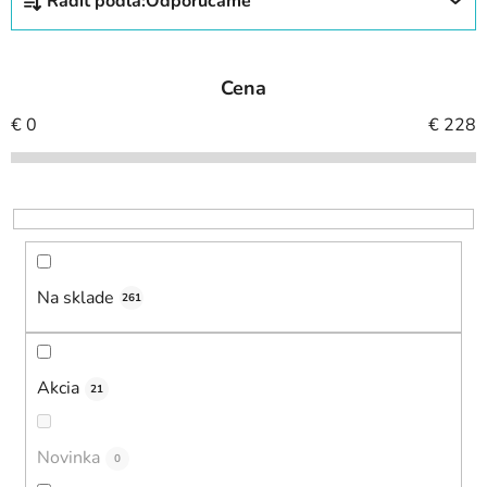
Radiť podľa:
Odporúčame
a
d
e
Cena
n
i
€
0
€
228
e
p
r
o
d
u
Na sklade
261
k
t
o
Akcia
21
v
Novinka
0