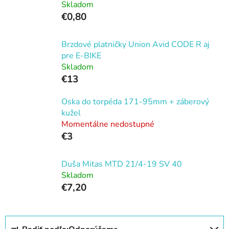
Skladom
€0,80
Brzdové platničky Union Avid CODE R aj
pre E-BIKE
Skladom
€13
Oska do torpéda 171-95mm + záberový
kužel
Momentálne nedostupné
€3
Duša Mitas MTD 21/4-19 SV 40
Skladom
€7,20
R