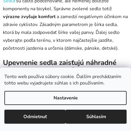
Sedlá
sú často podceňované, ale nemenej dôležité
komponenty na bicykel. Správne zvolené sedlo totiž
výrazne zvyšuje komfort
a zamedzí negatívnym účinkom na
zdravie cyklistov. Zásadným parametrom je šírka sedla,
ktorá by mala zodpovedať šírke vašej panvy. Ďalej sedlo
vyberajte podľa terénu, v ktorom najčastejšie jazdíte,
početnosti jazdenia a určenia (dámske, pánske, detské).
Upevnenie sedla zaisťujú náhradné
diely na bicykel zvané sedlovky – ako
sa líšia?
Tento web používa súbory cookie. Ďalším prechádzaním
tohto webu vyjadrujete súhlas s ich používaním.
Sedlovky
slúžia na upevnenie sedla do rámu bicykla a jeho
Nastavenie
polohovanie. Zaobstarať možno
klasickú alebo
teleskopickú
sedlovku. Teleskopická sedlovka umožní
rýchlu zmenu výšky sedla pomocou páčky na riadidlách
Odmietnuť
Súhlasím
alebo pri sedle. Výrazne vyšší komfort jazde dodáva
sedlovka s odpružením.