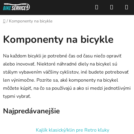
Prejsť
Hľadať
NÁKUP
na
KOŠÍK
obsah
Domov
/
Komponenty na bicykle
Komponenty na bicykle
Na každom bicykli je potrebné čas od času niečo opraviť
alebo inovovať. Niektoré náhradné diely na bicykel sú
stálym vybavením väčšiny cyklistov, iné budete potrebovať
len výnimočne. Pozrite sa, aké komponenty na bicykel
môžete kúpiť, na čo sa používajú a ako si medzi jednotlivými
typmi vybrať.
Najpredávanejšie
Kajlík klasický/klin pre Retro kľuky