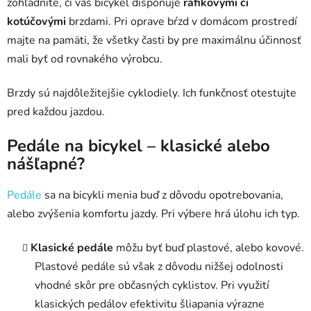
zohľadnite, či váš bicykel disponuje
ráfikovými či
kotúčovými
brzdami. Pri oprave bŕzd v domácom prostredí
majte na pamäti, že všetky časti by pre maximálnu účinnosť
mali byť od rovnakého výrobcu.
Brzdy sú najdôležitejšie cyklodiely. Ich funkčnosť otestujte
pred každou jazdou.
Pedále na bicykel – klasické alebo
nášľapné?
Pedále
sa na bicykli menia buď z dôvodu opotrebovania,
alebo zvýšenia komfortu jazdy. Pri výbere hrá úlohu ich typ.
Klasické pedále
môžu byť buď plastové, alebo kovové.
Plastové pedále sú však z dôvodu nižšej odolnosti
vhodné skôr pre občasných cyklistov. Pri využití
klasických pedálov efektivitu šliapania výrazne