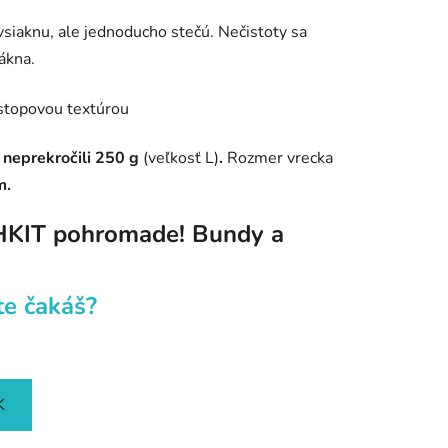
vsiaknu, ale jednoducho stečú. Nečistoty sa
ákna.
neprekročili 250 g
(veľkosť L)
.
Rozmer vrecka
m.
HKIT pohromade! Bundy a
te čakáš?
K