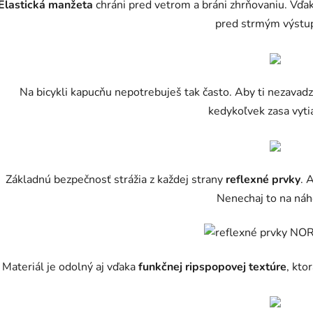
Elastická manžeta
chráni pred vetrom a bráni zhrňovaniu. Vďak
pred strmým výstu
Na bicykli kapucňu nepotrebuješ tak často. Aby ti nezavad
kedykoľvek zasa vyti
Základnú bezpečnosť strážia z každej strany
reflexné prvky
. 
Nenechaj to na náh
Materiál je odolný aj vďaka
funkčnej ripspopovej textúre
, kto