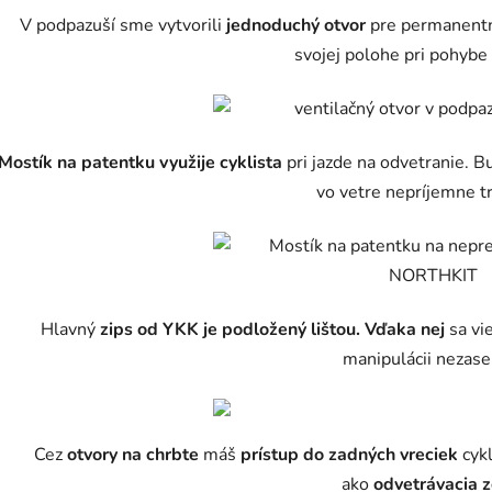
V podpazuší sme vytvorili
jednoduchý otvor
pre permanentn
svojej polohe pri pohybe 
Mostík na patentku využije cyklista
pri jazde na odvetranie.
vo vetre nepríjemne t
Hlavný
zips od YKK je podložený lištou. Vďaka nej
sa vi
manipulácii nezase
Cez
otvory na chrbte
máš
prístup do zadných vreciek
cykl
ako
odvetrávacia 