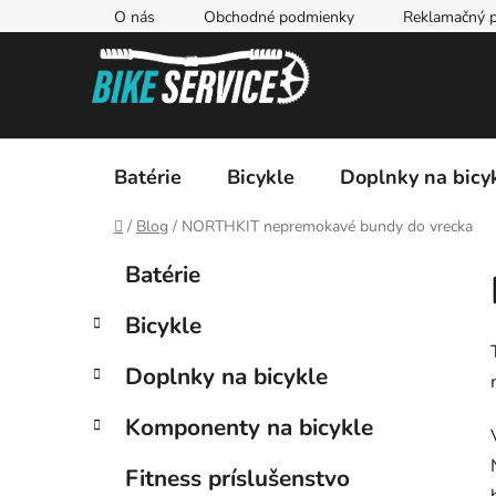
Prejsť
O nás
Obchodné podmienky
Reklamačný p
na
obsah
Batérie
Bicykle
Doplnky na bicy
Domov
/
Blog
/
NORTHKIT nepremokavé bundy do vrecka
B
K
Preskočiť
Batérie
a
kategórie
o
t
č
Bicykle
e
n
g
ý
Doplnky na bicykle
ó
p
r
Komponenty na bicykle
i
a
e
n
Fitness príslušenstvo
e