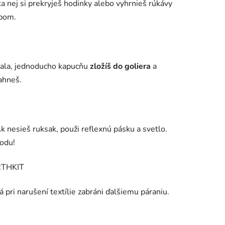
a nej si prekryješ hodinky alebo vyhrnieš rúkávy
pom.
zala, jednoducho kapucňu
zložíš do goliera
a
ahneš.
Ak nesieš ruksak, použi reflexnú pásku a svetlo.
odu!
rá pri narušení textílie zabráni ďalšiemu páraniu.