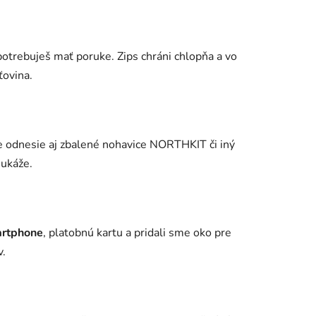
potrebuješ mať poruke. Zips chráni chlopňa a vo
ťovina.
le odnesie aj zbalené nohavice NORTHKIT či iný
 ukáže.
martphone
, platobnú kartu a pridali sme oko pre
v.