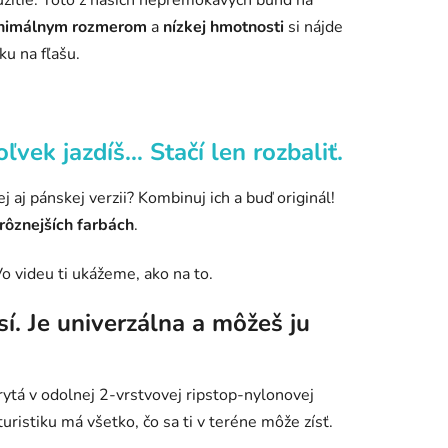
nimálnym rozmerom
a
nízkej hmotnosti
si nájde
ku na fľašu.
ek jazdíš… Stačí len rozbaliť.
j pánskej verzii? Kombinuj ich a buď originál!
rôznejších farbách
.
videu ti ukážeme, ako na to.
. Je univerzálna a môžeš ju
rytá v odolnej 2-vrstvovej ripstop-nylonovej
istiku má všetko, čo sa ti v teréne môže zísť.