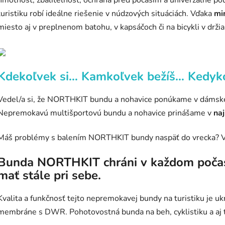
turistiku robí ideálne riešenie v núdzových situáciách. Vďaka
mi
miesto aj v preplnenom batohu, v kapsáčoch či na bicykli v držia
Kdekoľvek si… Kamkoľvek bežíš… Kedykoľv
Vedel/a si, že NORTHKIT bundu a nohavice ponúkame v dámskej a
Nepremokavú multišportovú bundu a nohavice prinášame v
naj
Máš problémy s balením NORTHKIT bundy naspäť do vrecka? Vo 
Bunda NORTHKIT chráni v každom počasí
mať stále pri sebe.
Kvalita a funkčnosť tejto nepremokavej bundy na turistiku je uk
membráne s DWR. Pohotovostná bunda na beh, cyklistiku a aj tur