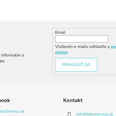
Email
Vložením e-mailu súhlasíte s
po
údajov
 informácie o
pe.
PRIHLÁSIŤ SA
book
Kontakt
ikeService.sk
info
@
bikeservice.sk