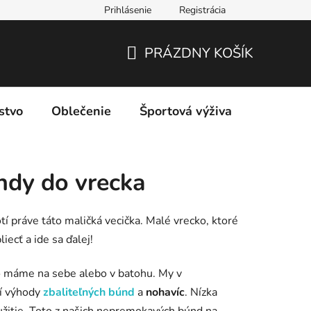
Prihlásenie
Registrácia
PRÁZDNY KOŠÍK
NÁKUPNÝ
KOŠÍK
stvo
Oblečenie
Športová výživa
Značky
dy do vrecka
otí práve táto maličká vecička. Malé vrecko, ktoré
iecť a ide sa ďalej!
čo máme na sebe alebo v batohu. My v
í výhody
zbaliteľných búnd
a
nohavíc
. Nízka
užitie. Toto z našich nepremokavých búnd na