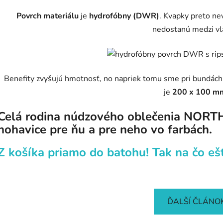
Povrch materiálu
je
hydrofóbny (DWR)
. Kvapky preto ne
nedostanú medzi vl
Benefity zvyšujú hmotnosť, no napriek tomu sme pri
bundách
je
200 x 100 m
Celá rodina núdzového oblečenia NORT
nohavice pre ňu a pre neho vo farbách.
Z košíka priamo do batohu! Tak na čo eš
ĎALŠÍ ČLÁNO