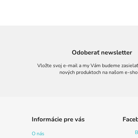
Odoberať newsletter
Vložte svoj e-mail a my Vám budeme zasielať
nových produktoch na našom e-sho
Z
á
Informácie pre vás
Face
p
ä
B
O nás