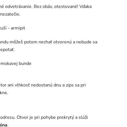
é odvetrávanie. Bez obáv, otestované! Vďaka
nezatečie.
 Bundu môžeš potom nechať otvorenú a nebude sa
repotať.
etor ani vlhkosť nedostanú dnu a zips sa pri
kne.
odresu. Otvor je pri pohybe prekrytý a slúži
zóna
.