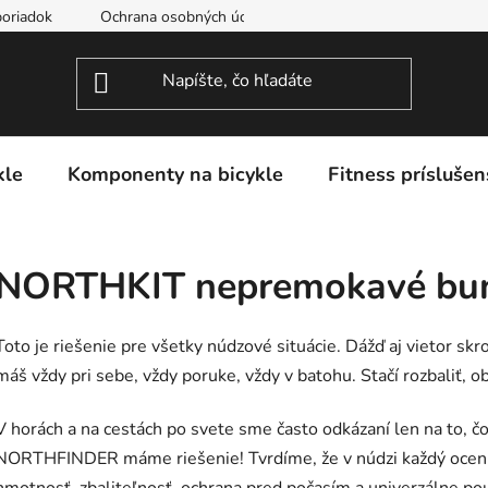
oriadok
Ochrana osobných údajov
kle
Komponenty na bicykle
Fitness príslušen
NORTHKIT nepremokavé bun
Toto je riešenie pre všetky núdzové situácie. Dážď aj vietor skr
máš vždy pri sebe, vždy poruke, vždy v batohu. Stačí rozbaliť, obl
V horách a na cestách po svete sme často odkázaní len na to, 
NORTHFINDER máme riešenie! Tvrdíme, že v núdzi každý ocen
hmotnosť, zbaliteľnosť, ochrana pred počasím a univerzálne po