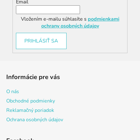
Email
Vložením e-mailu súhlasíte s
podmienkami
ochrany osobných údajov
PRIHLÁSIŤ SA
Z
á
Informácie pre vás
p
ä
O nás
t
Obchodné podmienky
i
Reklamačný poriadok
e
Ochrana osobných údajov