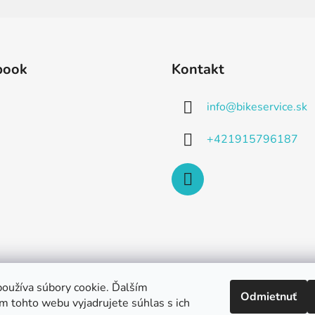
book
Kontakt
info
@
bikeservice.sk
+421915796187
oužíva súbory cookie. Ďalším
Odmietnuť
m tohto webu vyjadrujete súhlas s ich