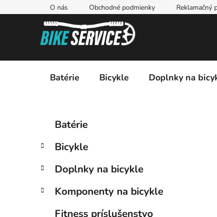
Prejsť
O nás
Obchodné podmienky
Reklamačný p
na
obsah
Batérie
Bicykle
Doplnky na bicy
B
K
Preskočiť
Batérie
a
kategórie
o
t
č
Bicykle
e
n
g
ý
Doplnky na bicykle
ó
p
r
Komponenty na bicykle
i
a
e
n
Fitness príslušenstvo