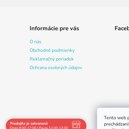
Z
á
Informácie pre vás
Face
p
ä
O nás
t
Obchodné podmienky
i
Reklamačný poriadok
e
Ochrana osobných údajov
Tento web p
Predajňa je zatvorená
prechádzaní
Dnes 9:00-17:00 | Pauza 12:00-13:00