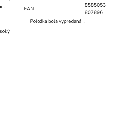
8585053
bu.
EAN
807896
Položka bola vypredaná…
ysoký