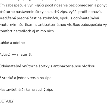
čím zabezpečuje vynikajúci pocit nosenia bez obmedzenia pohy
Vnútorné nastavenie šírky na suchý zips, vyšší profil nohavíc,
predĺžená predná časť na stehnách, spolu s odnímateľnými
vnútornými šortkami s antibakteriálnou vložkou zabezpečujú v
komfort na trailoch aj mimo nich.
Ľahké a odolné
ActivDry+ materiál
Odnímateľné vnútorné šortky s antibakteriálnou vložkou
2 vrecká a jedno vrecko na zips
Nastaviteľná šírka na suchý zips
DETAILY