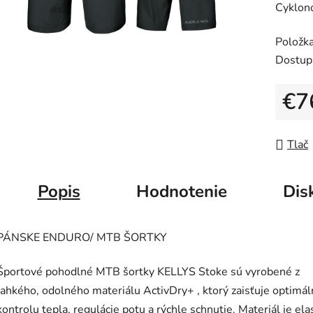
Cyklon
je
0,0
Položk
z
Dostup
5
hviezdič
€7
Jedno
Tlač
Popis
Hodnotenie
Dis
PÁNSKE ENDURO/ MTB ŠORTKY
Športové pohodlné MTB šortky KELLYS Stoke sú vyrobené z
ľahkého, odolného materiálu ActivDry+ , ktorý zaisťuje optimá
kontrolu tepla, regulácie potu a rýchle schnutie. Materiál je ela