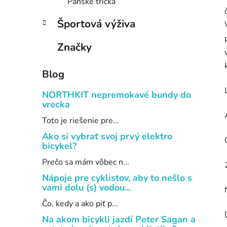
Pánske tričká
Športová výživa
Značky
Blog
NORTHKIT nepremokavé bundy do
vrecka
Toto je riešenie pre...
Ako si vybrať svoj prvý elektro
bicykel?
Prečo sa mám vôbec n...
Nápoje pre cyklistov, aby to nešlo s
vami dolu (s) vodou...
Čo, kedy a ako piť p...
Na akom bicykli jazdí Peter Sagan a