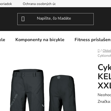
oriadok
Ochrana osobných údajov
kle
Komponenty na bicykle
Fitness príslušen
Domov
/
Obleč
Cyklono
Cyk
KE
XX
Prieme
Neohod
hodnot
Značka
produk