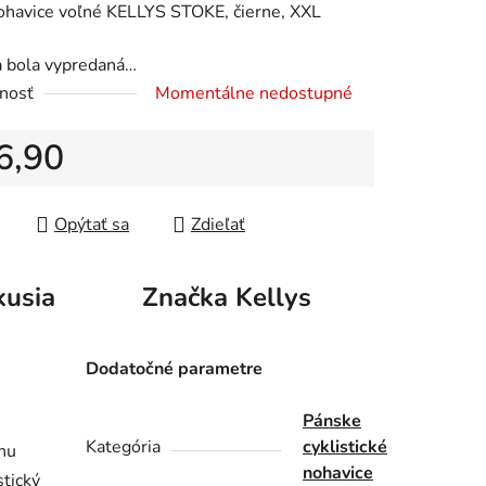
ohavice voľné KELLYS STOKE, čierne, XXL
a bola vypredaná…
nosť
Momentálne nedostupné
iek.
6,90
tková cena:
Opýtať sa
Zdieľať
kusia
Značka
Kellys
Dodatočné parametre
Pánske
Kategória
cyklistické
lnu
nohavice
stický