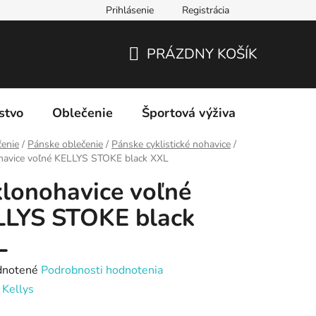
Prihlásenie
Registrácia
PRÁZDNY KOŠÍK
NÁKUPNÝ
KOŠÍK
stvo
Oblečenie
Športová výživa
Značky
enie
/
Pánske oblečenie
/
Pánske cyklistické nohavice
/
havice voľné KELLYS STOKE black XXL
lonohavice voľné
LLYS STOKE black
L
rné
notené
Podrobnosti hodnotenia
enie
:
Kellys
tu