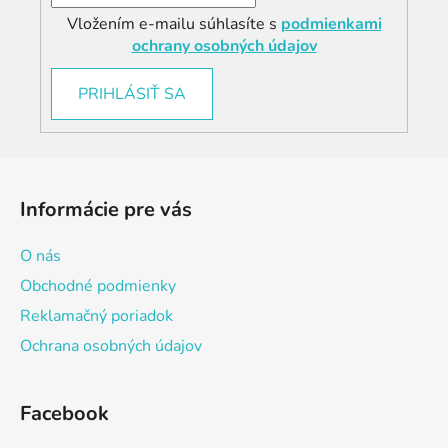
Vložením e-mailu súhlasíte s
podmienkami
ochrany osobných údajov
PRIHLÁSIŤ SA
Z
á
Informácie pre vás
p
ä
O nás
t
Obchodné podmienky
i
Reklamačný poriadok
e
Ochrana osobných údajov
Facebook