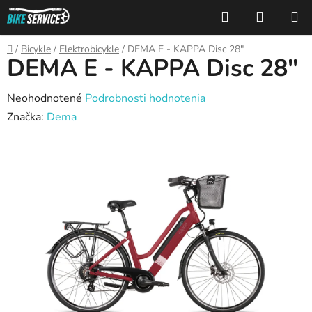
Prejsť
Hľadať
NÁKUP
na
KOŠÍK
obsah
Domov
/
Bicykle
/
Elektrobicykle
/
DEMA E - KAPPA Disc 28"
DEMA E - KAPPA Disc 28"
Priemerné
Neohodnotené
Podrobnosti hodnotenia
hodnotenie
Značka:
Dema
produktu
je
0,0
z
5
hviezdičiek.