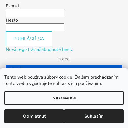
E-mail
Heslo
PRIHLÁSIŤ SA
Nová registrácia
Zabudnuté heslo
alebo
Prihlásiť sa cez Facebook
Tento web používa súbory cookie. Ďalším prechádzaním
tohto webu vyjadrujete súhlas s ich používaním.
Prihlásiť sa cez Google
Nastavenie
Vytvoril Shoptet
Odmietnuť
Súhlasím
Copyright 2026
BikeService.sk
. Všetky práva
vyhradené.
Upraviť nastavenie cookies