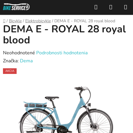
Prejsť
Hľadať
NÁKUP
na
KOŠÍK
obsah
Domov
/
Bicykle
/
Elektrobicykle
/
DEMA E - ROYAL 28 royal blood
DEMA E - ROYAL 28 royal
blood
Priemerné
Neohodnotené
Podrobnosti hodnotenia
hodnotenie
Značka:
Dema
produktu
AKCIA
je
0,0
z
5
hviezdičiek.