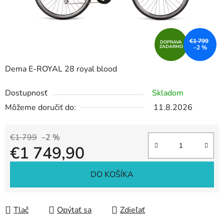
€1 799
DOPRAVA
ZADARMO
–2 %
Dema E-ROYAL 28 royal blood
Dostupnosť
Skladom
Môžeme doručiť do:
11.8.2026
€1 799
–2 %
€1 749,90
Jednotková cena:
DO KOŠÍKA
Tlač
Opýtať sa
Zdieľať