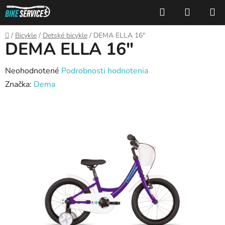
Prejsť
Hľadať
NÁKUP
na
KOŠÍK
obsah
Domov
/
Bicykle
/
Detské bicykle
/
DEMA ELLA 16"
DEMA ELLA 16"
Priemerné
Neohodnotené
Podrobnosti hodnotenia
hodnotenie
Značka:
Dema
produktu
je
0,0
z
5
hviezdičiek.