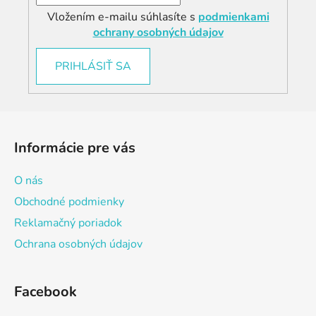
Vložením e-mailu súhlasíte s
podmienkami
ochrany osobných údajov
PRIHLÁSIŤ SA
Z
á
Informácie pre vás
p
ä
O nás
t
Obchodné podmienky
i
Reklamačný poriadok
e
Ochrana osobných údajov
Facebook