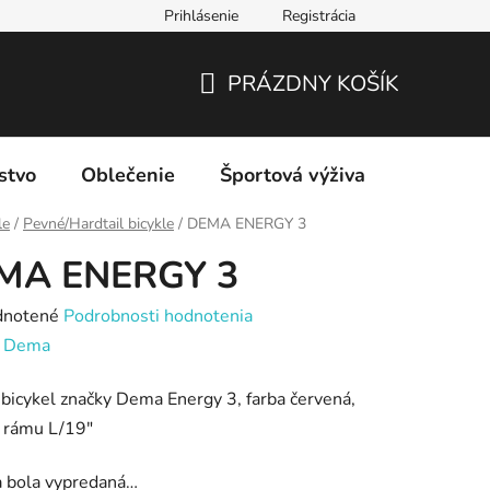
Prihlásenie
Registrácia
PRÁZDNY KOŠÍK
NÁKUPNÝ
KOŠÍK
stvo
Oblečenie
Športová výživa
Značky
le
/
Pevné/Hardtail bicykle
/
DEMA ENERGY 3
MA ENERGY 3
rné
notené
Podrobnosti hodnotenia
enie
:
Dema
tu
bicykel značky Dema Energy 3, farba červená,
ť rámu L/19"
a bola vypredaná…