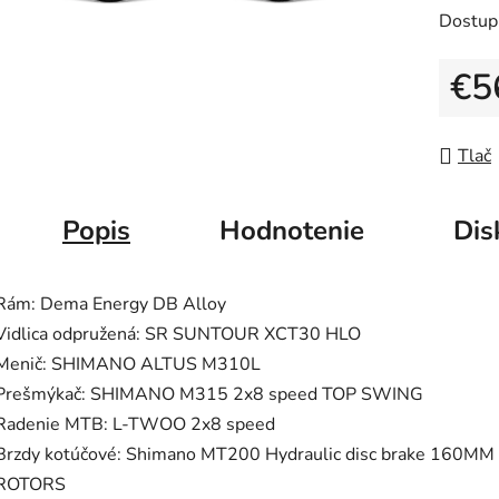
5
Dostup
hviezdič
€5
Jedno
Tlač
Popis
Hodnotenie
Dis
Rám: Dema Energy DB Alloy
Vidlica odpružená: SR SUNTOUR XCT30 HLO
Menič: SHIMANO ALTUS M310L
Prešmýkač: SHIMANO M315 2x8 speed TOP SWING
Radenie MTB: L-TWOO 2x8 speed
Brzdy kotúčové: Shimano MT200 Hydraulic disc brake 160MM
ROTORS