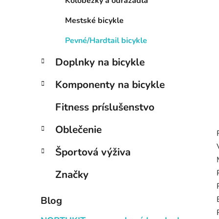
Kolobežky a odrážadlá
l
Mestské bicykle
Pevné/Hardtail bicykle
Doplnky na bicykle
Komponenty na bicykle
Fitness príslušenstvo
Oblečenie
Športová výživa
Značky
Blog