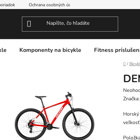
oriadok
Ochrana osobných údajov
kle
Komponenty na bicykle
Fitness príslušen
Domov
/
Bicyk
DE
Prieme
Neohod
hodnot
Značka
produk
Horský 
je
veľkos
0,0
z
Položk