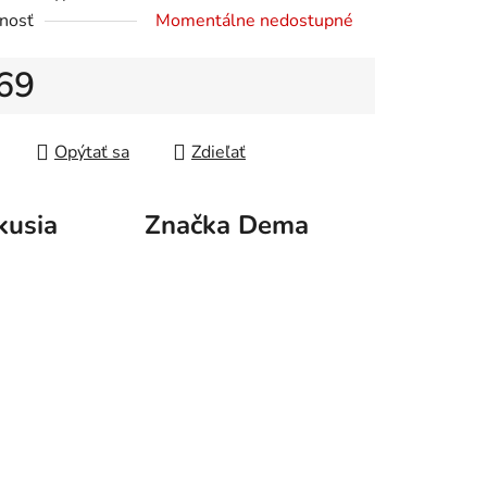
nosť
Momentálne nedostupné
iek.
69
tková cena:
Opýtať sa
Zdieľať
kusia
Značka
Dema