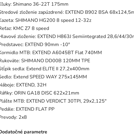
Kľuky: Shimano 36-22T 175mm
Stredové zloženie zapúzdrené: EXTEND B902 BSA 68x124,
Kazeta: SHIMANO HG200 8 speed 12-32z
Reťaz: KMC Z7 8 speed
Hlavové zloženie: EXTEND H863J Semiintegrated 28,6/44/3
Predstavec: EXTEND 90mm -10°
Kormidlo MTB: EXTEND A6045BT Flat 740MM
Rukoväte: SHIMANO DD00B 120MM TPE
Stĺpik sedla: Extend ELITE II 27,2x400mm
Sedlo: Extend SPEED WAY 275x145MM
Náboje: EXTEND, 32H
Ráfiky: ORIN GA18 DISC 622x21mm
Plášte MTB: EXTEND VERDICT 30TPI, 29x2,125"
Pedále: EXTEND FLAT PP
Prevody: 2x8
Dodatočné parametre