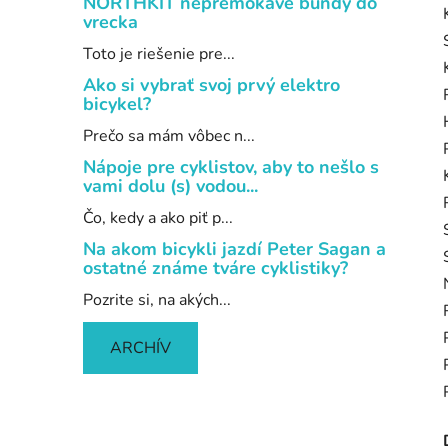
NORTHKIT nepremokavé bundy do
vrecka
Toto je riešenie pre...
Ako si vybrať svoj prvý elektro
bicykel?
Prečo sa mám vôbec n...
Nápoje pre cyklistov, aby to nešlo s
vami dolu (s) vodou...
Čo, kedy a ako piť p...
Na akom bicykli jazdí Peter Sagan a
ostatné známe tváre cyklistiky?
Pozrite si, na akých...
ARCHÍV