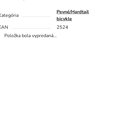
Pevné/Hardtail
Kategória
bicykle
EAN
2524
Položka bola vypredaná…
PRIDAŤ HODNOTENIE
Buďte prvý, kto napíše príspevok k tejto položke.
PRIDAŤ KOMENTÁR