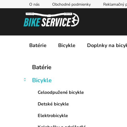
Prejsť
O nás
Obchodné podmienky
Reklamačný p
na
obsah
Batérie
Bicykle
Doplnky na bicy
B
K
Preskočiť
Batérie
a
kategórie
o
t
č
Bicykle
e
n
g
ý
Celoodpužené bicykle
ó
p
r
Detské bicykle
i
a
e
n
Elektrobicykle
e