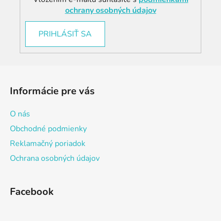
ochrany osobných údajov
PRIHLÁSIŤ SA
Z
á
Informácie pre vás
p
ä
O nás
t
Obchodné podmienky
i
Reklamačný poriadok
e
Ochrana osobných údajov
Facebook