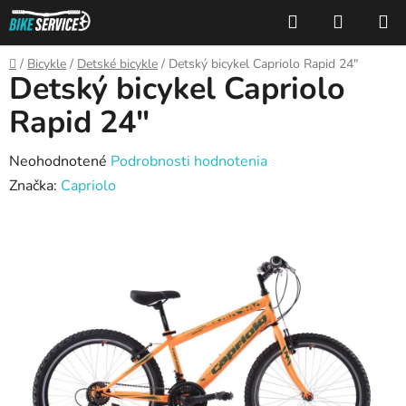
Prejsť
Hľadať
NÁKUP
na
KOŠÍK
obsah
Domov
/
Bicykle
/
Detské bicykle
/
Detský bicykel Capriolo Rapid 24"
Detský bicykel Capriolo
Rapid 24"
Priemerné
Neohodnotené
Podrobnosti hodnotenia
hodnotenie
Značka:
Capriolo
produktu
je
0,0
z
5
hviezdičiek.