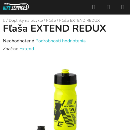
Prejsť
Hľadať
NÁKUP
na
KOŠÍK
obsah
Domov
/
Doplnky na bicykle
/
Fľaše
/
Fľaša EXTEND REDUX
Fľaša EXTEND REDUX
Priemerné
Neohodnotené
Podrobnosti hodnotenia
hodnotenie
Značka:
Extend
produktu
je
0,0
z
5
hviezdičiek.