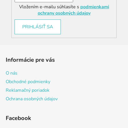
Vložením e-mailu súhlasíte s
podmienkami
ochrany osobných údajov
PRIHLÁSIŤ SA
Z
á
Informácie pre vás
p
ä
O nás
t
Obchodné podmienky
i
Reklamačný poriadok
e
Ochrana osobných údajov
Facebook