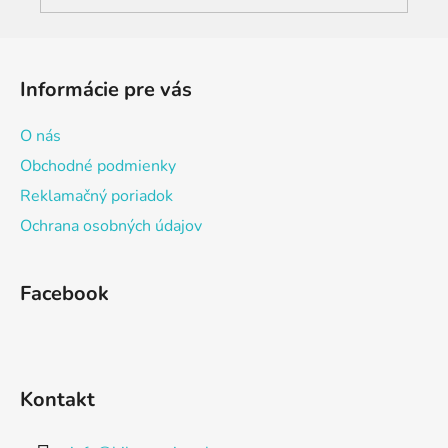
Z
á
Informácie pre vás
p
ä
O nás
t
Obchodné podmienky
i
Reklamačný poriadok
e
Ochrana osobných údajov
Facebook
Kontakt