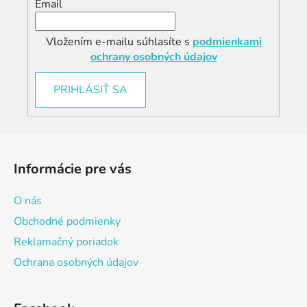
Email
Vložením e-mailu súhlasíte s
podmienkami
ochrany osobných údajov
PRIHLÁSIŤ SA
Z
á
Informácie pre vás
p
ä
O nás
t
Obchodné podmienky
i
Reklamačný poriadok
e
Ochrana osobných údajov