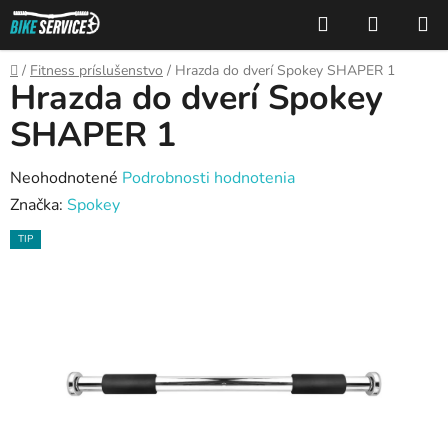
Prejsť
Hľadať
NÁKUP
na
KOŠÍK
obsah
Domov
/
Fitness príslušenstvo
/
Hrazda do dverí Spokey SHAPER 1
Hrazda do dverí Spokey
SHAPER 1
Priemerné
Neohodnotené
Podrobnosti hodnotenia
hodnotenie
Značka:
Spokey
produktu
TIP
je
0,0
z
5
hviezdičiek.