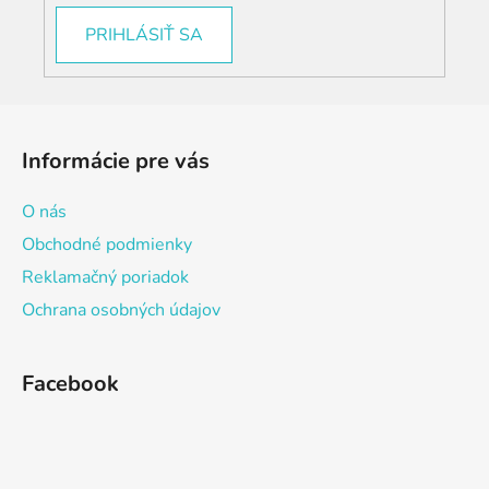
PRIHLÁSIŤ SA
Z
á
Informácie pre vás
p
ä
O nás
t
Obchodné podmienky
i
Reklamačný poriadok
e
Ochrana osobných údajov
Facebook