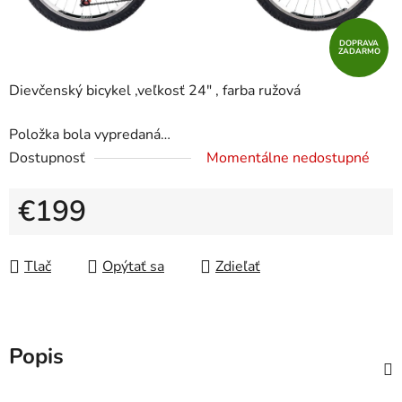
DOPRAVA
ZADARMO
Dievčenský bicykel ,veľkosť 24" , farba ružová
Položka bola vypredaná…
Dostupnosť
Momentálne nedostupné
€199
Jednotková cena:
Tlač
Opýtať sa
Zdieľať
Popis