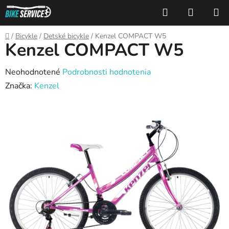
Prejsť
Hľadať
NÁKUP
na
KOŠÍK
obsah
Domov
/
Bicykle
/
Detské bicykle
/
Kenzel COMPACT W5
Kenzel COMPACT W5
Priemerné
Neohodnotené
Podrobnosti hodnotenia
hodnotenie
Značka:
Kenzel
produktu
je
0,0
z
5
hviezdičiek.