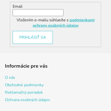
Email
Vložením e-mailu súhlasíte s
podmienkami
ochrany osobných údajov
PRIHLÁSIŤ SA
Z
á
Informácie pre vás
p
ä
O nás
t
Obchodné podmienky
i
Reklamačný poriadok
e
Ochrana osobných údajov