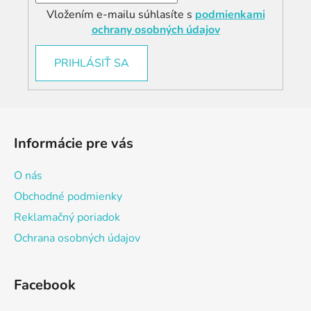
Vložením e-mailu súhlasíte s
podmienkami
ochrany osobných údajov
PRIHLÁSIŤ SA
Z
á
Informácie pre vás
p
ä
O nás
t
Obchodné podmienky
i
Reklamačný poriadok
e
Ochrana osobných údajov
Facebook