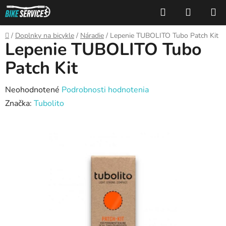
Prejsť
Hľadať
NÁKUP
na
KOŠÍK
obsah
Domov
/
Doplnky na bicykle
/
Náradie
/
Lepenie TUBOLITO Tubo Patch Kit
Lepenie TUBOLITO Tubo
Patch Kit
Priemerné
Neohodnotené
Podrobnosti hodnotenia
hodnotenie
Značka:
Tubolito
produktu
je
0,0
z
5
hviezdičiek.