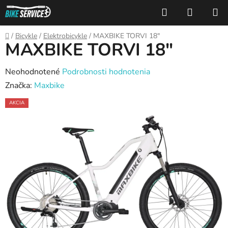
Prejsť
Hľadať
NÁKUP
na
KOŠÍK
obsah
Domov
/
Bicykle
/
Elektrobicykle
/
MAXBIKE TORVI 18"
MAXBIKE TORVI 18"
Priemerné
Neohodnotené
Podrobnosti hodnotenia
hodnotenie
Značka:
Maxbike
produktu
AKCIA
je
0,0
z
5
hviezdičiek.