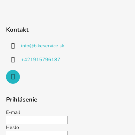
Kontakt
info
@
bikeservice.sk
+421915796187
Prihlásenie
E-mail
Heslo