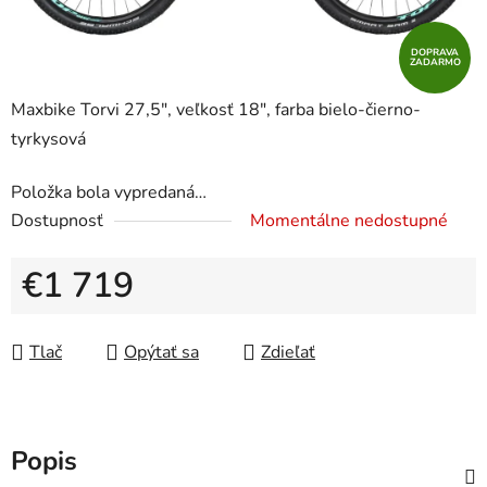
DOPRAVA
ZADARMO
Maxbike Torvi 27,5", veľkosť 18", farba bielo-čierno-
tyrkysová
Položka bola vypredaná…
Dostupnosť
Momentálne nedostupné
€1 719
Jednotková cena:
Tlač
Opýtať sa
Zdieľať
Popis