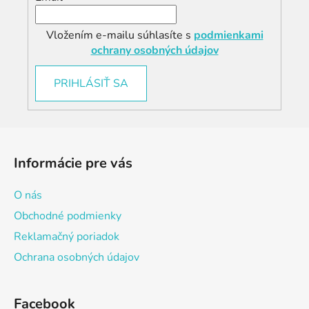
Vložením e-mailu súhlasíte s
podmienkami
ochrany osobných údajov
PRIHLÁSIŤ SA
Z
á
Informácie pre vás
p
ä
O nás
t
Obchodné podmienky
i
Reklamačný poriadok
e
Ochrana osobných údajov
Facebook