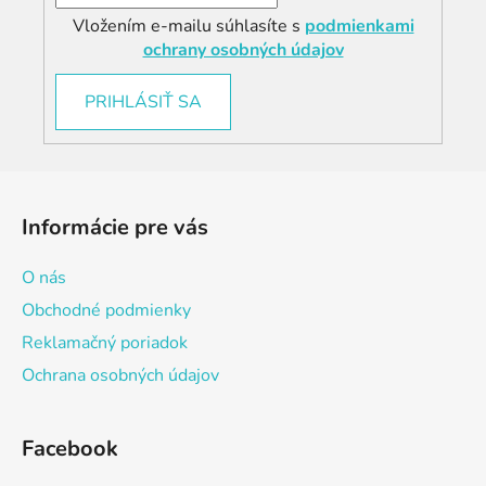
Vložením e-mailu súhlasíte s
podmienkami
ochrany osobných údajov
PRIHLÁSIŤ SA
Z
á
Informácie pre vás
p
ä
O nás
t
Obchodné podmienky
i
Reklamačný poriadok
e
Ochrana osobných údajov
Facebook