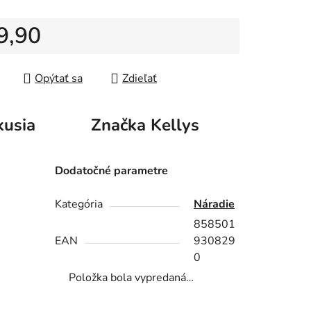
iek.
9,90
tková cena:
Opýtať sa
Zdieľať
kusia
Značka
Kellys
Dodatočné parametre
Kategória
Náradie
858501
EAN
930829
0
Položka bola vypredaná…