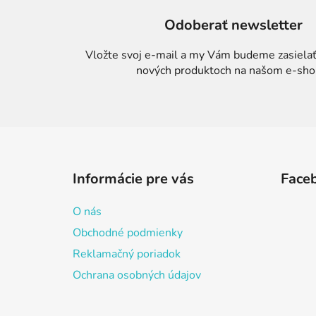
Odoberať newsletter
Vložte svoj e-mail a my Vám budeme zasielať
nových produktoch na našom e-sho
Z
á
Informácie pre vás
Face
p
ä
O nás
t
Obchodné podmienky
i
Reklamačný poriadok
e
Ochrana osobných údajov