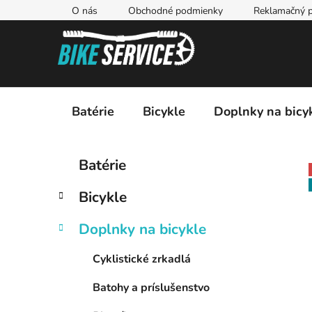
Prejsť
O nás
Obchodné podmienky
Reklamačný p
na
obsah
Batérie
Bicykle
Doplnky na bicy
B
K
Preskočiť
Batérie
a
kategórie
o
t
č
Bicykle
e
n
g
ý
Doplnky na bicykle
ó
p
r
Cyklistické zrkadlá
i
a
e
n
Batohy a príslušenstvo
e