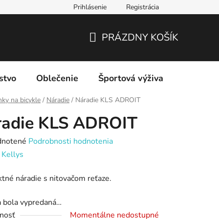
Prihlásenie
Registrácia
PRÁZDNY KOŠÍK
NÁKUPNÝ
KOŠÍK
stvo
Oblečenie
Športová výživa
Značky
ky na bicykle
/
Náradie
/
Náradie KLS ADROIT
radie KLS ADROIT
rné
notené
Podrobnosti hodnotenia
enie
:
Kellys
tu
né náradie s nitovačom reťaze.
a bola vypredaná…
nosť
Momentálne nedostupné