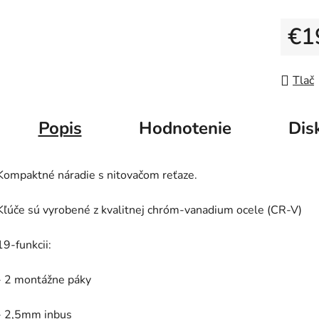
5
hviezdič
€1
Jedno
Tlač
Popis
Hodnotenie
Dis
Kompaktné náradie s nitovačom reťaze.
Kľúče sú vyrobené z kvalitnej chróm-vanadium ocele (CR-V)
19-funkcii:
- 2 montážne páky
- 2,5mm inbus