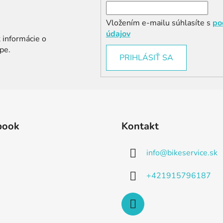
Vložením e-mailu súhlasíte s
po
údajov
 informácie o
pe.
PRIHLÁSIŤ SA
book
Kontakt
info
@
bikeservice.sk
+421915796187