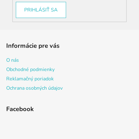
PRIHLÁSIŤ SA
Z
á
Informácie pre vás
p
ä
O nás
t
Obchodné podmienky
i
Reklamačný poriadok
e
Ochrana osobných údajov
Facebook