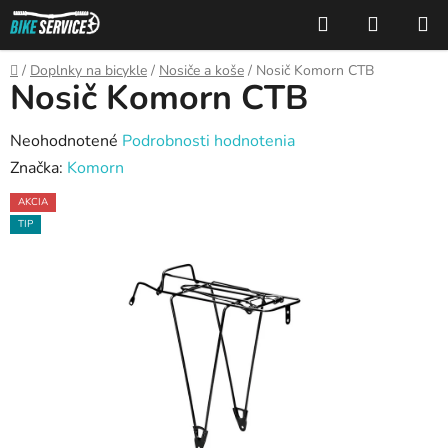
Prejsť
Hľadať
NÁKUP
na
KOŠÍK
obsah
Domov
/
Doplnky na bicykle
/
Nosiče a koše
/
Nosič Komorn CTB
Nosič Komorn CTB
Priemerné
Neohodnotené
Podrobnosti hodnotenia
hodnotenie
Značka:
Komorn
produktu
AKCIA
je
TIP
0,0
z
5
hviezdičiek.