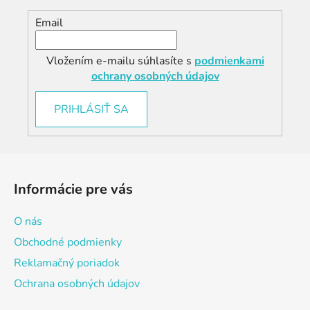
Email
Vložením e-mailu súhlasíte s
podmienkami
ochrany osobných údajov
PRIHLÁSIŤ SA
Z
á
Informácie pre vás
p
ä
O nás
t
Obchodné podmienky
i
Reklamačný poriadok
e
Ochrana osobných údajov