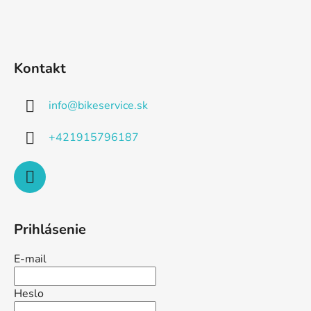
Kontakt
info
@
bikeservice.sk
+421915796187
Prihlásenie
E-mail
Heslo