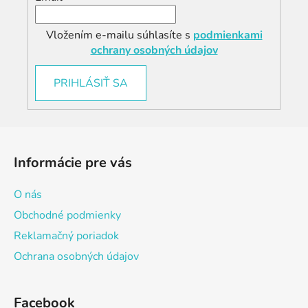
Vložením e-mailu súhlasíte s
podmienkami
ochrany osobných údajov
PRIHLÁSIŤ SA
Z
á
Informácie pre vás
p
ä
O nás
t
Obchodné podmienky
i
Reklamačný poriadok
e
Ochrana osobných údajov
Facebook