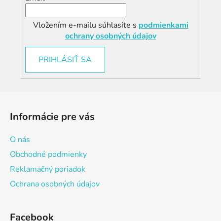
Vložením e-mailu súhlasíte s
podmienkami
ochrany osobných údajov
PRIHLÁSIŤ SA
Z
á
Informácie pre vás
p
ä
O nás
t
Obchodné podmienky
i
Reklamačný poriadok
e
Ochrana osobných údajov
Facebook