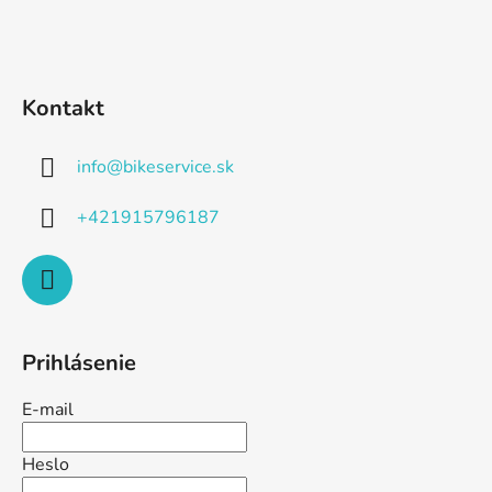
Kontakt
info
@
bikeservice.sk
+421915796187
Prihlásenie
E-mail
Heslo