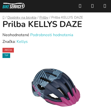
Prejsť
Hľadať
NÁKUP
na
KOŠÍK
obsah
Domov
/
Doplnky na bicykle
/
Prilby
/
Prilba KELLYS DAZE
Prilba KELLYS DAZE
Priemerné
Neohodnotené
Podrobnosti hodnotenia
hodnotenie
Značka:
Kellys
produktu
AKCIA
je
TIP
0,0
z
5
hviezdičiek.