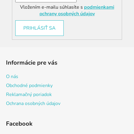
Vložením e-mailu súhlasíte s
podmienkami
ochrany osobných údajov
PRIHLÁSIŤ SA
Z
á
Informácie pre vás
p
ä
O nás
t
Obchodné podmienky
i
Reklamačný poriadok
e
Ochrana osobných údajov
Facebook