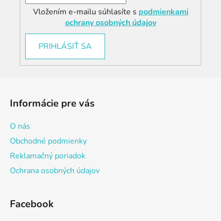
Vložením e-mailu súhlasíte s
podmienkami
ochrany osobných údajov
PRIHLÁSIŤ SA
Z
á
Informácie pre vás
p
ä
O nás
t
Obchodné podmienky
i
Reklamačný poriadok
e
Ochrana osobných údajov
Facebook