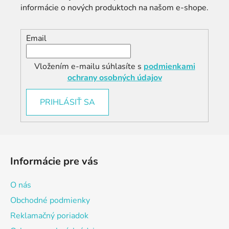
informácie o nových produktoch na našom e-shope.
Email
Vložením e-mailu súhlasíte s
podmienkami
ochrany osobných údajov
PRIHLÁSIŤ SA
Z
á
Informácie pre vás
p
ä
O nás
t
Obchodné podmienky
i
Reklamačný poriadok
e