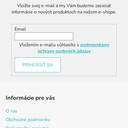
Vložte svoj e-mail a my Vám budeme zasielať
informácie o nových produktoch na našom e-shope.
Email
Vložením e-mailu súhlasíte s
podmienkami
ochrany osobných údajov
PRIHLÁSIŤ SA
Z
á
Informácie pre vás
p
ä
O nás
t
Obchodné podmienky
i