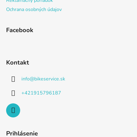
Reklamačný poriadok
e
Ochrana osobných údajov
Facebook
Kontakt
info
@
bikeservice.sk
+421915796187
Prihlásenie