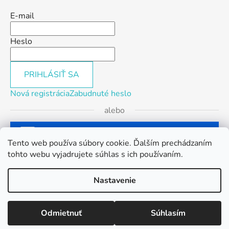
E-mail
Heslo
PRIHLÁSIŤ SA
Nová registrácia
Zabudnuté heslo
alebo
Prihlásiť sa cez Facebook
Tento web používa súbory cookie. Ďalším prechádzaním
tohto webu vyjadrujete súhlas s ich používaním.
Prihlásiť sa cez Google
Nastavenie
Vytvoril Shoptet
Odmietnuť
Súhlasím
Copyright 2026
BikeService.sk
. Všetky práva
vyhradené.
Upraviť nastavenie cookies