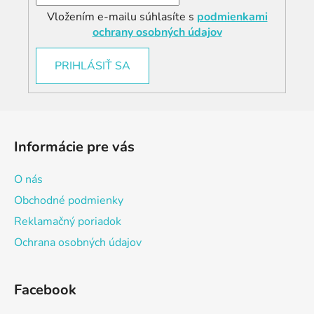
Vložením e-mailu súhlasíte s
podmienkami
ochrany osobných údajov
PRIHLÁSIŤ SA
Z
á
Informácie pre vás
p
ä
O nás
t
Obchodné podmienky
i
Reklamačný poriadok
e
Ochrana osobných údajov
Facebook