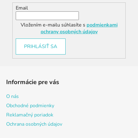
Email
Vložením e-mailu súhlasíte s
podmienkami
ochrany osobných údajov
PRIHLÁSIŤ SA
Z
á
Informácie pre vás
p
ä
O nás
t
Obchodné podmienky
i
Reklamačný poriadok
e
Ochrana osobných údajov