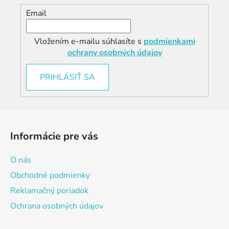
Email
Vložením e-mailu súhlasíte s
podmienkami
ochrany osobných údajov
PRIHLÁSIŤ SA
Z
á
Informácie pre vás
p
ä
O nás
t
Obchodné podmienky
i
Reklamačný poriadok
e
Ochrana osobných údajov