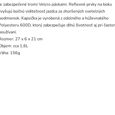
je zabezpečené tromi Velcro páskami. Reflexné prvky na boku
zvyšujú bočnú viditeľnosť jazdca za zhoršených svetelných
podmienok. Kapsička je vyrobená z odolného a húževnatého
Polyesteru 600D, ktorý zabezpečuje dlhú životnosť aj pri čast
používaní.
Rozmer: 27 x 6 x 21 cm
Objem: cca 1,6L
Váha: 156g