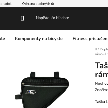
oriadok
Ochrana osobných údajov
kle
Komponenty na bicykle
Fitness príslušen
Domov
/
Dopln
rámová 1
Taš
rám
Prieme
Neohod
hodnot
Značka
produk
Taška 
je