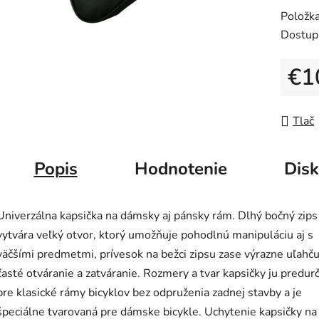
0,0
Položk
z
Dostup
5
hviezdič
€1
Jedno
Tlač
Popis
Hodnotenie
Disk
Univerzálna kapsička na dámsky aj pánsky rám. Dlhý bočný zips
vytvára veľký otvor, ktorý umožňuje pohodlnú manipuláciu aj s
väčšími predmetmi, prívesok na bežci zipsu zase výrazne uľahču
časté otváranie a zatváranie. Rozmery a tvar kapsičky ju predur
pre klasické rámy bicyklov bez odpruženia zadnej stavby a je
špeciálne tvarovaná pre dámske bicykle. Uchytenie kapsičky na