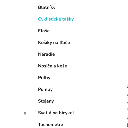
e
Blatníky
l
Cyklistické tašky
Fľaše
Košíky na fľaše
Náradie
Nosiče a koše
Prilby
Pumpy
Stojany
Svetlá na bicykel
Tachometre