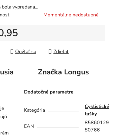
a bola vypredaná…
nosť
Momentálne nedostupné
iek.
0,95
tková cena:
Opýtať sa
Zdieľať
usia
Značka
Longus
Dodatočné parametre
Cyklistické
je
Kategória
tašky
čujú
85860129
EAN
80766
 rám