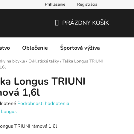
Prihlásenie
Registrácia
PRÁZDNY KOŠÍK
NÁKUPNÝ
KOŠÍK
stvo
Oblečenie
Športová výživa
Značky
ky na bicykle
/
Cyklistické tašky
/
Taška Longus TRIUNI
,6l
ka Longus TRIUNI
ová 1,6l
rné
notené
Podrobnosti hodnotenia
enie
:
Longus
tu
Longus TRIUNI rámová 1,6l