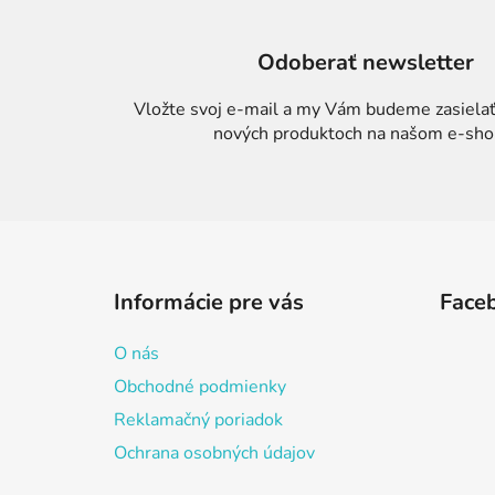
Odoberať newsletter
Vložte svoj e-mail a my Vám budeme zasielať
nových produktoch na našom e-sho
Z
á
Informácie pre vás
Face
p
ä
O nás
t
Obchodné podmienky
i
Reklamačný poriadok
e
Ochrana osobných údajov