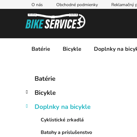
Prejsť
O nás
Obchodné podmienky
Reklamačný p
na
obsah
Batérie
Bicykle
Doplnky na bicy
B
K
Preskočiť
Batérie
a
kategórie
o
t
č
Bicykle
e
n
g
ý
Doplnky na bicykle
ó
p
r
Cyklistické zrkadlá
i
a
e
n
Batohy a príslušenstvo