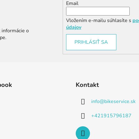
Email
Vložením e-mailu súhlasíte s
po
údajov
 informácie o
pe.
PRIHLÁSIŤ SA
book
Kontakt
info
@
bikeservice.sk
+421915796187