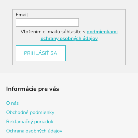
Email
Vložením e-mailu súhlasíte s
podmienkami
ochrany osobných údajov
PRIHLÁSIŤ SA
Z
á
Informácie pre vás
p
ä
O nás
t
Obchodné podmienky
i
Reklamačný poriadok
e
Ochrana osobných údajov