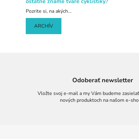
ostatné známe tváre cyklistiky?
Pozrite si, na akých...
ARCHÍV
Odoberať newsletter
Vložte svoj e-mail a my Vám budeme zasielať
nových produktoch na našom e-sho
Z