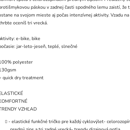
protišmykovou páskou v zadnej časti spodného lemu zaistí, že t
ostane na svojom mieste aj počas intenzívnej aktivity. Vzadu na
chrbte oceníš tri vrecká.
aktivity: e-bike, bike
počasie: jar-leto-jeseň, teplé, slnečné
100% polyester
130gsm
+ quick dry treatment
ELASTICKÉ
KOMFORTNÉ
TRENDY VZHĽAD
- elastické funkčné tričko pre každý cyklovýlet- celorozopí
predný zips a tri zadné vrecká- trendy dizajnová potla