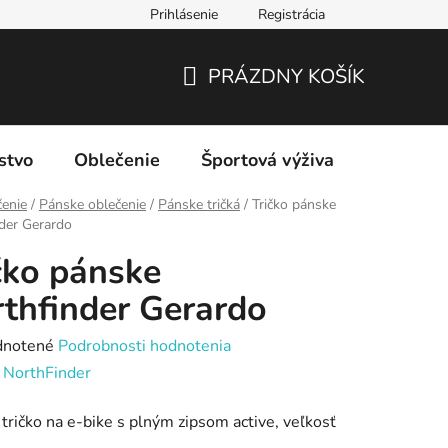
Prihlásenie
Registrácia
PRÁZDNY KOŠÍK
NÁKUPNÝ
KOŠÍK
stvo
Oblečenie
Športová výživa
Značky
enie
/
Pánske oblečenie
/
Pánske tričká
/
Tričko pánske
der Gerardo
čko pánske
thfinder Gerardo
rné
notené
Podrobnosti hodnotenia
enie
:
NorthFinder
tu
tričko na e-bike s plným zipsom active, veľkosť