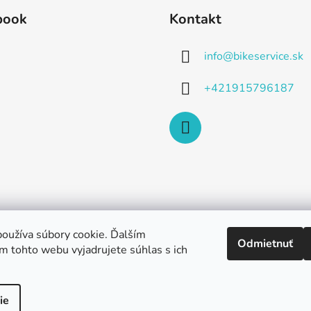
book
Kontakt
info
@
bikeservice.sk
+421915796187
oužíva súbory cookie. Ďalším
Odmietnuť
m tohto webu vyjadrujete súhlas s ich
ie