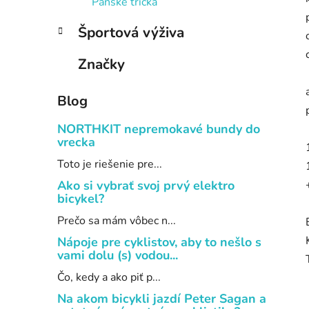
Pánske tričká
Športová výživa
Značky
Blog
NORTHKIT nepremokavé bundy do
vrecka
Toto je riešenie pre...
Ako si vybrať svoj prvý elektro
bicykel?
Prečo sa mám vôbec n...
Nápoje pre cyklistov, aby to nešlo s
vami dolu (s) vodou...
Čo, kedy a ako piť p...
Na akom bicykli jazdí Peter Sagan a