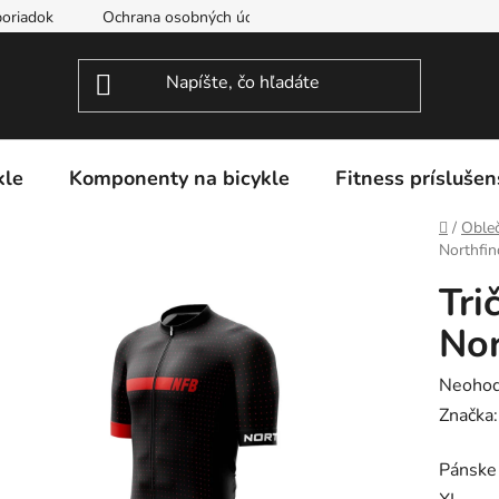
oriadok
Ochrana osobných údajov
kle
Komponenty na bicykle
Fitness príslušen
Domov
/
Obleč
Northfin
Tri
Nor
Prieme
Neohod
hodnot
Značka
produk
Pánske 
je