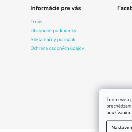
á
Informácie pre vás
Face
p
ä
O nás
t
Obchodné podmienky
i
Reklamačný poriadok
e
Ochrana osobných údajov
Tento web p
prechádzaní
používaním.
Nastaven