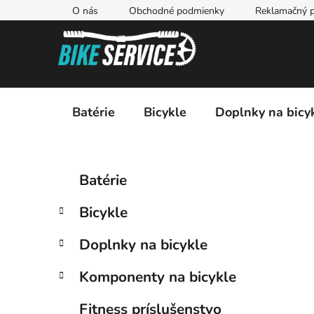
Prejsť
O nás
Obchodné podmienky
Reklamačný p
na
obsah
Batérie
Bicykle
Doplnky na bicy
B
K
Preskočiť
Batérie
a
kategórie
o
t
č
Bicykle
e
n
g
ý
Doplnky na bicykle
ó
p
r
Komponenty na bicykle
i
a
e
n
Fitness príslušenstvo