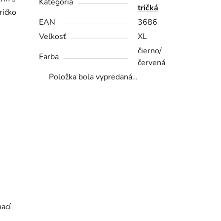
Kategória
tričká
ričko
EAN
3686
Veľkosť
XL
čierno/
Farba
červená
Položka bola vypredaná…
nací