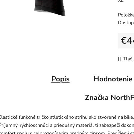
XL
0,0
z
Položk
5
Dostup
hviezdič
€4
Jedno
Tlač
Popis
Hodnotenie
Značka
NorthF
Elastické funkčné tričko atletického strihu ako stvorené na bike
Príjemný, rýchloschnúci a priedušný materiál ti zabezpečí doko
komfort spolu s celorozopínacím predným zipsom. Predĺžený st