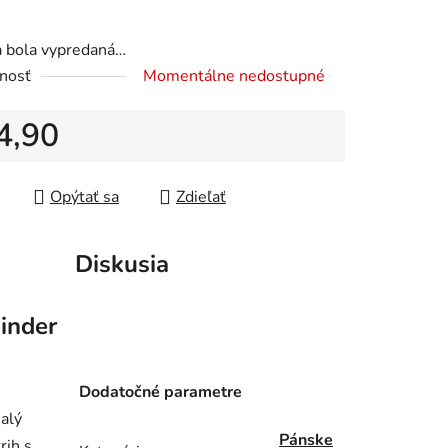
a bola vypredaná…
nosť
Momentálne nedostupné
iek.
4,90
tková cena:
Opýtať sa
Zdieľať
Diskusia
inder
.
Dodatočné parametre
nalý
Pánske
rih s