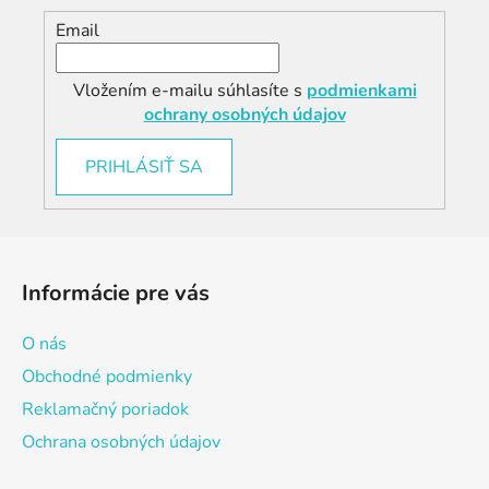
Email
Vložením e-mailu súhlasíte s
podmienkami
ochrany osobných údajov
PRIHLÁSIŤ SA
Z
á
Informácie pre vás
p
ä
O nás
t
Obchodné podmienky
i
Reklamačný poriadok
e
Ochrana osobných údajov