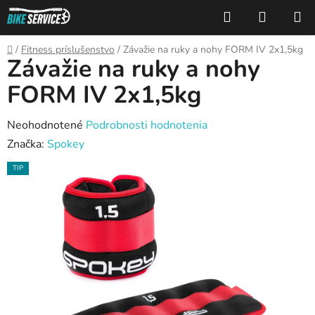
Prejsť
Hľadať
NÁKUP
na
KOŠÍK
obsah
Domov
/
Fitness príslušenstvo
/
Závažie na ruky a nohy FORM IV 2x1,5kg
Závažie na ruky a nohy
FORM IV 2x1,5kg
Priemerné
Neohodnotené
Podrobnosti hodnotenia
hodnotenie
Značka:
Spokey
produktu
TIP
je
0,0
z
5
hviezdičiek.