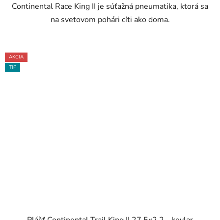
Continental Race King II je súťažná pneumatika, ktorá sa
na svetovom pohári cíti ako doma.
AKCIA
TIP
Plášť Continental Trail King II 27,5x2,2 - kevlar