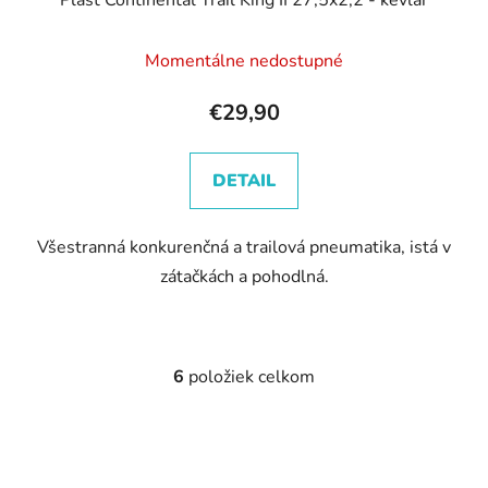
Momentálne nedostupné
€29,90
DETAIL
Všestranná konkurenčná a trailová pneumatika, istá v
zátačkách a pohodlná.
6
položiek celkom
O
v
l
á
d