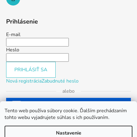
Prihlásenie
E-mail
Heslo
PRIHLÁSIŤ SA
Nová registrácia
Zabudnuté heslo
alebo
Prihlásiť sa cez Facebook
Tento web používa súbory cookie. Ďalším prechádzaním
tohto webu vyjadrujete súhlas s ich používaním.
Prihlásiť sa cez Google
Nastavenie