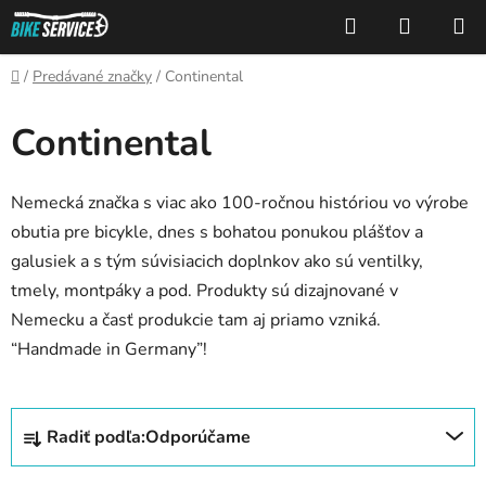
Prejsť
Hľadať
NÁKUP
na
KOŠÍK
obsah
Domov
/
Predávané značky
/
Continental
Continental
Nemecká značka s viac ako 100-ročnou históriou vo výrobe
obutia pre bicykle, dnes s bohatou ponukou plášťov a
galusiek a s tým súvisiacich doplnkov ako sú ventilky,
tmely, montpáky a pod. Produkty sú dizajnované v
Nemecku a časť produkcie tam aj priamo vzniká.
“Handmade in Germany”!
R
Radiť podľa:
Odporúčame
a
d