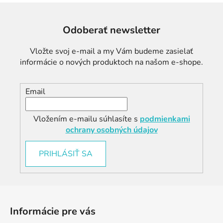
a
c
Odoberať newsletter
i
e
Vložte svoj e-mail a my Vám budeme zasielať
p
informácie o nových produktoch na našom e-shope.
r
v
k
Email
y
v
ý
Vložením e-mailu súhlasíte s
podmienkami
p
ochrany osobných údajov
i
s
PRIHLÁSIŤ SA
u
Z
á
Informácie pre vás
p