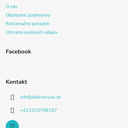
ä
O nás
t
Obchodné podmienky
i
Reklamačný poriadok
e
Ochrana osobných údajov
Facebook
Kontakt
info
@
bikeservice.sk
+421915796187