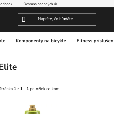
oriadok
Ochrana osobných údajov
kle
Komponenty na bicykle
Fitness príslušen
Elite
Stránka
1
z
1
-
1
položiek celkom
V
ý