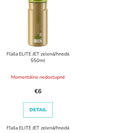
p
s
p
r
o
d
Fľaša ELITE JET zelená/hnedá
u
550ml
k
t
Momentálne nedostupné
o
v
€6
DETAIL
Fľaša ELITE JET zelená/hnedá