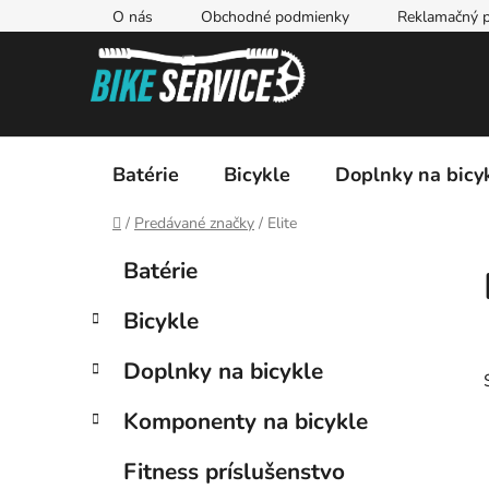
Prejsť
O nás
Obchodné podmienky
Reklamačný p
na
obsah
Batérie
Bicykle
Doplnky na bicy
Domov
/
Predávané značky
/
Elite
B
K
Preskočiť
Batérie
a
kategórie
o
t
č
Bicykle
e
n
g
ý
Doplnky na bicykle
ó
p
r
Komponenty na bicykle
i
a
e
n
Fitness príslušenstvo
e