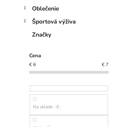
l
Oblečenie
i
Športová výživa
Značky
Cena
€
6
€
7
Na sklade
0