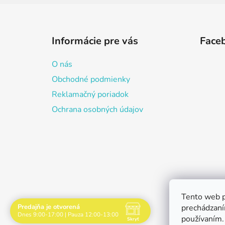
Z
á
Informácie pre vás
Face
p
ä
O nás
t
Obchodné podmienky
i
Reklamačný poriadok
e
Ochrana osobných údajov
Tento web p
Predajňa je otvorená
prechádzaní
Dnes 9:00-17:00 | Pauza 12:00-13:00
používaním.
Skryť