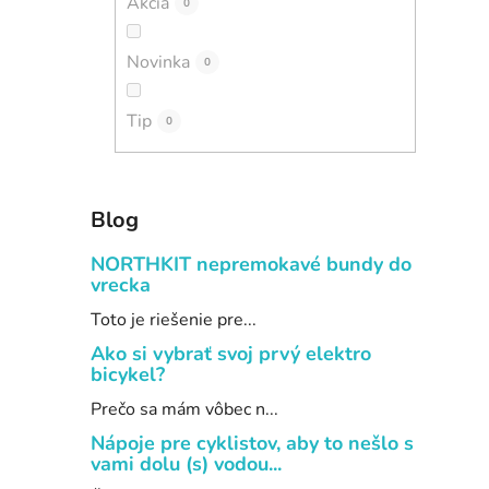
Akcia
0
Novinka
0
Tip
0
Blog
NORTHKIT nepremokavé bundy do
vrecka
Toto je riešenie pre...
Ako si vybrať svoj prvý elektro
bicykel?
Prečo sa mám vôbec n...
Nápoje pre cyklistov, aby to nešlo s
vami dolu (s) vodou...