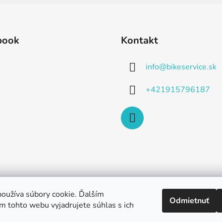
book
Kontakt
info
@
bikeservice.sk
+421915796187
oužíva súbory cookie. Ďalším
Odmietnuť
m tohto webu vyjadrujete súhlas s ich