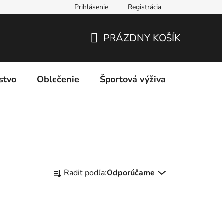
Prihlásenie
Registrácia
PRÁZDNY KOŠÍK
NÁKUPNÝ
KOŠÍK
stvo
Oblečenie
Športová výživa
Značky
R
Radiť podľa:
Odporúčame
a
d
e
n