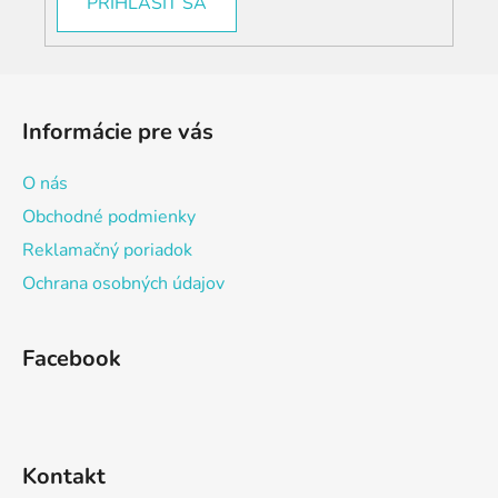
PRIHLÁSIŤ SA
Z
á
Informácie pre vás
p
ä
O nás
t
Obchodné podmienky
i
Reklamačný poriadok
e
Ochrana osobných údajov
Facebook
Kontakt