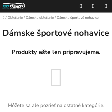
Prejsť
Hľadať
NÁKUP
na
KOŠÍK
obsah
Domov
/
Oblečenie
/
Dámske oblečenie
/
Dámske športové nohavice
Dámske športové nohavice
Produkty ešte len pripravujeme.
Môžete sa ale pozrieť na ostatné kategórie.