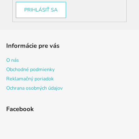
PRIHLÁSIŤ SA
Z
á
Informácie pre vás
p
ä
O nás
t
Obchodné podmienky
i
Reklamačný poriadok
e
Ochrana osobných údajov
Facebook