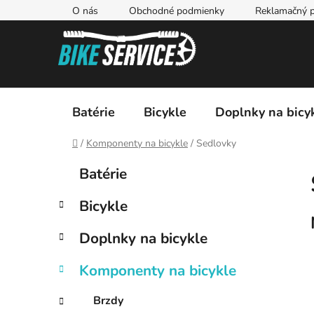
Prejsť
O nás
Obchodné podmienky
Reklamačný p
na
obsah
Batérie
Bicykle
Doplnky na bicy
Domov
/
Komponenty na bicykle
/
Sedlovky
B
K
Preskočiť
Batérie
a
kategórie
o
t
č
Bicykle
e
n
g
ý
Doplnky na bicykle
ó
p
r
Komponenty na bicykle
i
a
e
n
Brzdy
e