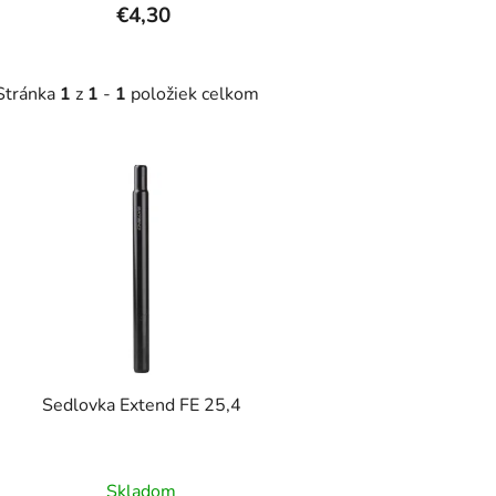
€4,30
Stránka
1
z
1
-
1
položiek celkom
V
ý
p
s
p
r
o
d
Sedlovka Extend FE 25,4
u
k
t
Skladom