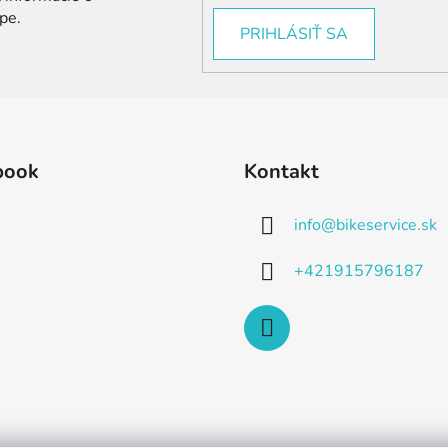
pe.
PRIHLÁSIŤ SA
book
Kontakt
info
@
bikeservice.sk
+421915796187