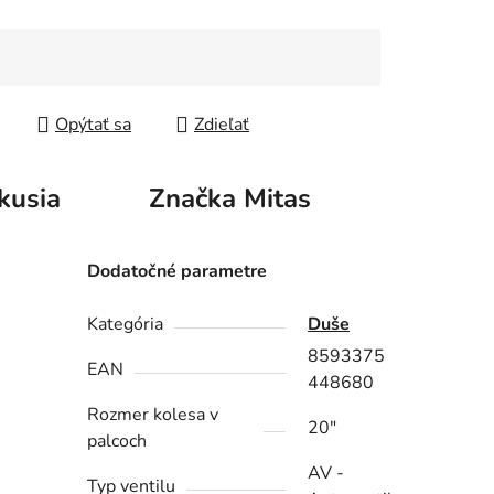
iek.
tková cena:
Opýtať sa
Zdieľať
kusia
Značka
Mitas
Dodatočné parametre
Kategória
Duše
8593375
EAN
448680
Rozmer kolesa v
20"
palcoch
AV -
Typ ventilu