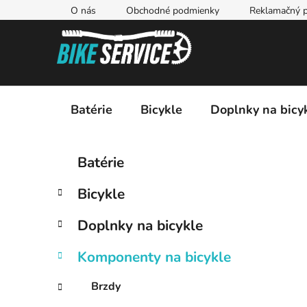
Prejsť
O nás
Obchodné podmienky
Reklamačný p
na
obsah
Batérie
Bicykle
Doplnky na bicy
B
K
Preskočiť
Batérie
a
kategórie
o
t
č
Bicykle
e
n
g
ý
Doplnky na bicykle
ó
p
r
Komponenty na bicykle
i
a
e
n
Brzdy
e