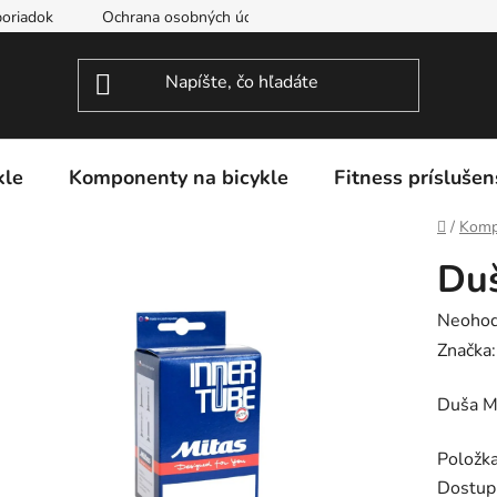
oriadok
Ochrana osobných údajov
kle
Komponenty na bicykle
Fitness príslušen
Domov
/
Komp
Duš
Prieme
Neohod
hodnot
Značka
produk
Duša M
je
0,0
Položk
z
Dostup