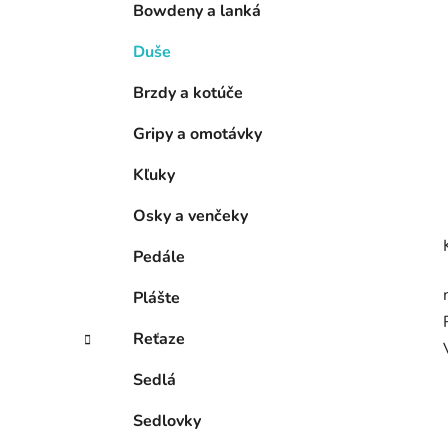
l
Bowdeny a lanká
Duše
Brzdy a kotúče
Gripy a omotávky
Kľuky
Osky a venčeky
Pedále
Plášte
Reťaze
Sedlá
Sedlovky