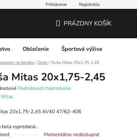
Prihlásenie
Registrácia
PRÁZDNY KOŠÍK
NÁKUPNÝ
KOŠÍK
stvo
Oblečenie
Športová výživa
Značky
onenty na bicykle
/
Duše
/
Duša Mitas 20x1,75-2,45
a Mitas 20x1,75-2,45
rné
notené
Podrobnosti hodnotenia
enie
:
Mitas
tu
itas 20x1,75-2,45 AV40 47/62-406
a bola vypredaná…
nosť
Momentálne nedostupné