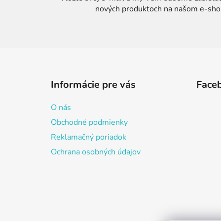
nových produktoch na našom e-sho
Z
á
Informácie pre vás
Face
p
ä
O nás
t
Obchodné podmienky
i
Reklamačný poriadok
e
Ochrana osobných údajov