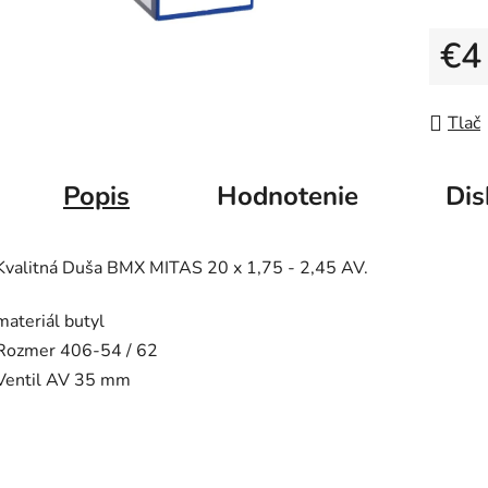
5
hviezdič
€4
Jedno
Tlač
Popis
Hodnotenie
Dis
Kvalitná Duša BMX MITAS 20 x 1,75 - 2,45 AV.
materiál butyl
Rozmer 406-54 / 62
Ventil AV 35 mm