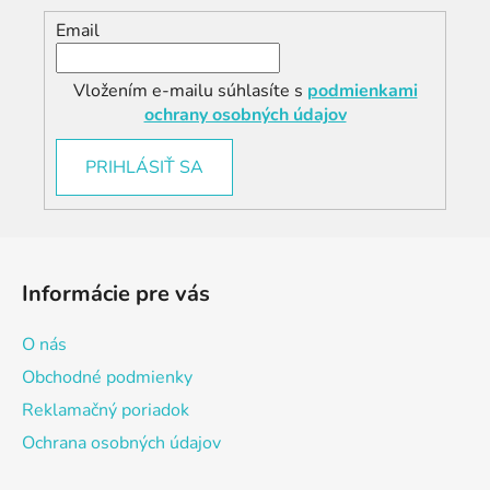
Email
Vložením e-mailu súhlasíte s
podmienkami
ochrany osobných údajov
PRIHLÁSIŤ SA
Z
á
Informácie pre vás
p
ä
O nás
t
Obchodné podmienky
i
Reklamačný poriadok
e
Ochrana osobných údajov