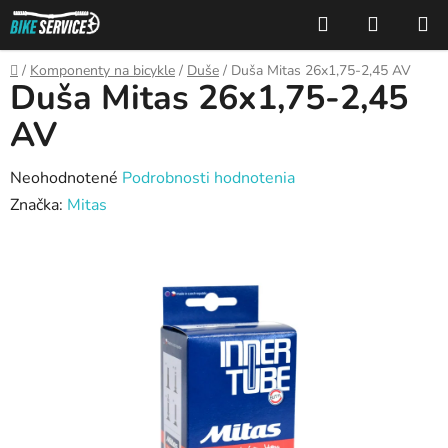
Prejsť
Hľadať
NÁKUP
na
KOŠÍK
obsah
Domov
/
Komponenty na bicykle
/
Duše
/
Duša Mitas 26x1,75-2,45 AV
Duša Mitas 26x1,75-2,45
AV
Priemerné
Neohodnotené
Podrobnosti hodnotenia
hodnotenie
Značka:
Mitas
produktu
je
0,0
z
5
hviezdičiek.