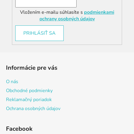
Vložením e-mailu súhlasíte s
podmienkami
ochrany osobných údajov
PRIHLÁSIŤ SA
Z
á
Informácie pre vás
p
ä
O nás
t
Obchodné podmienky
i
Reklamačný poriadok
e
Ochrana osobných údajov
Facebook