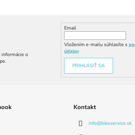
Email
Vložením e-mailu súhlasíte s
po
údajov
 informácie o
pe.
PRIHLÁSIŤ SA
book
Kontakt
info
@
bikeservice.sk