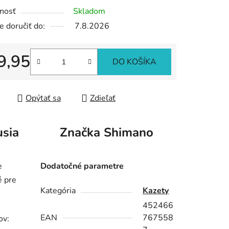
nosť
Skladom
 doručiť do:
7.8.2026
iek.
9,95
DO KOŠÍKA
tková cena:
Opýtať sa
Zdieľať
usia
Značka
Shimano
e
Dodatočné parametre
é pre
Kategória
Kazety
452466
EAN
767558
ov: