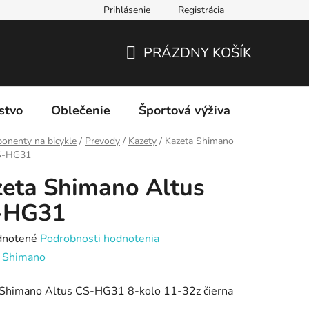
Prihlásenie
Registrácia
PRÁZDNY KOŠÍK
NÁKUPNÝ
KOŠÍK
stvo
Oblečenie
Športová výživa
Značky
onenty na bicykle
/
Prevody
/
Kazety
/
Kazeta Shimano
S-HG31
eta Shimano Altus
-HG31
rné
notené
Podrobnosti hodnotenia
enie
:
Shimano
tu
 Shimano Altus CS-HG31 8-kolo 11-32z čierna