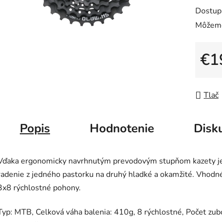
0,0
Dostup
z
Môžeme
5
hviezdič
€1
Jedno
Tlač
Popis
Hodnotenie
Disk
Vďaka ergonomicky navrhnutým prevodovým stupňom kazety j
radenie z jedného pastorku na druhý hladké a okamžité. Vhodn
3x8 rýchlostné pohony.
Typ: MTB, Celková váha balenia: 410g, 8 rýchlostné, Počet zub