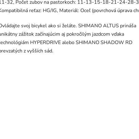
11-32, Počet zubov na pastorkoch: 11-13-15-18-21-24-28-3
Kompatibilná reťaz: HG/IG, Materiál: Oceľ (povrchová úprava c
Ovládajte svoj bicykel ako si želáte. SHIMANO ALTUS prináša
unikátny zážitok začínajúcim aj pokročilým jazdcom vďaka
technológiám HYPERDRIVE alebo SHIMANO SHADOW RD
prevzatých z vyšších sád.