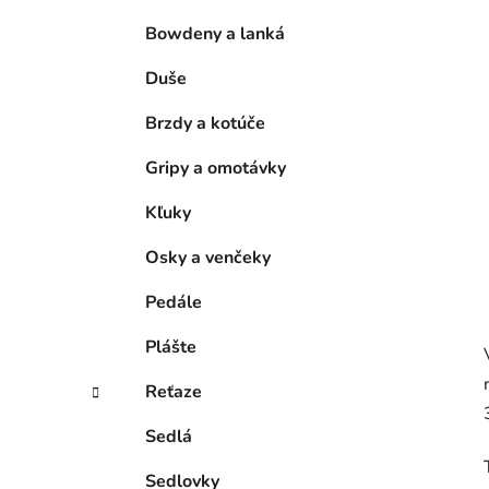
e
l
Bowdeny a lanká
Duše
Brzdy a kotúče
Gripy a omotávky
Kľuky
Osky a venčeky
Pedále
Plášte
Reťaze
Sedlá
Sedlovky