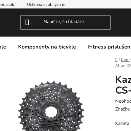
oriadok
Ochrana osobných údajov
kle
Komponenty na bicykle
Fitness príslušen
Domov
/
Komp
Altus C
Kaz
CS
Prieme
Neohod
hodnot
Značka
produk
Kazeta
je