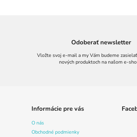
Odoberať newsletter
Vložte svoj e-mail a my Vám budeme zasielať
nových produktoch na našom e-sho
Z
á
Informácie pre vás
Face
p
ä
O nás
t
Obchodné podmienky
i