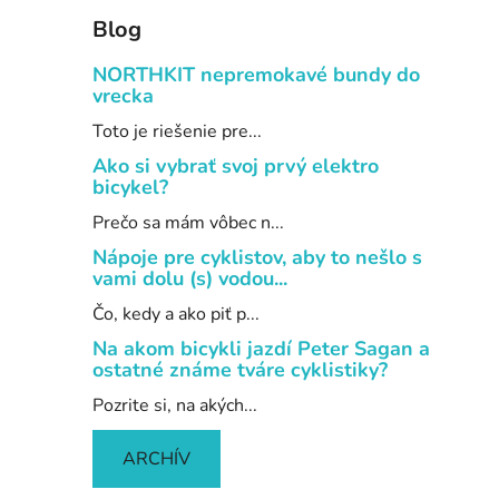
Blog
NORTHKIT nepremokavé bundy do
vrecka
Toto je riešenie pre...
Ako si vybrať svoj prvý elektro
bicykel?
Prečo sa mám vôbec n...
Nápoje pre cyklistov, aby to nešlo s
vami dolu (s) vodou...
Čo, kedy a ako piť p...
Na akom bicykli jazdí Peter Sagan a
ostatné známe tváre cyklistiky?
Pozrite si, na akých...
ARCHÍV