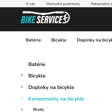
Prejsť
O nás
Obchodné podmienky
Reklamačný p
na
obsah
Batérie
Bicykle
Doplnky na bicy
B
K
Preskočiť
Batérie
a
kategórie
o
t
č
Bicykle
e
n
g
ý
Doplnky na bicykle
ó
p
r
Komponenty na bicykle
i
a
e
n
Brzdy