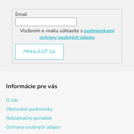
Email
Vložením e-mailu súhlasíte s
podmienkami
ochrany osobných údajov
PRIHLÁSIŤ SA
Z
á
Informácie pre vás
p
ä
O nás
t
Obchodné podmienky
i
Reklamačný poriadok
e
Ochrana osobných údajov