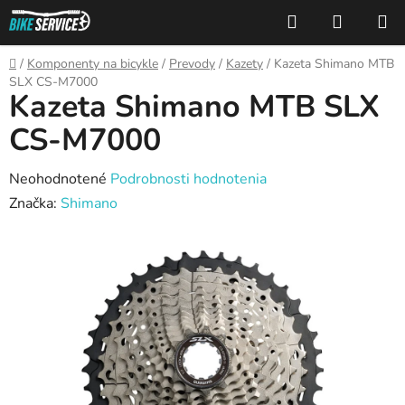
Prejsť
Hľadať
NÁKUP
na
KOŠÍK
obsah
Domov
/
Komponenty na bicykle
/
Prevody
/
Kazety
/
Kazeta Shimano MTB
SLX CS-M7000
Kazeta Shimano MTB SLX
CS-M7000
Priemerné
Neohodnotené
Podrobnosti hodnotenia
hodnotenie
Značka:
Shimano
produktu
je
0,0
z
5
hviezdičiek.