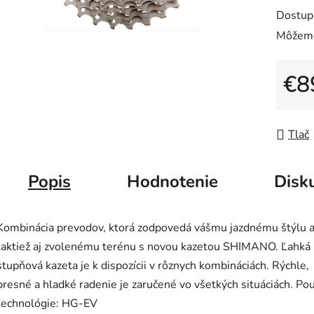
0,0
Dostup
z
Môžeme
5
hviezdič
€8
Jedno
Tlač
Popis
Hodnotenie
Disk
Kombinácia prevodov, ktorá zodpovedá vášmu jazdnému štýlu 
taktiež aj zvolenému terénu s novou kazetou SHIMANO. Ľahká
stupňová kazeta je k dispozícii v rôznych kombináciách. Rýchle,
presné a hladké radenie je zaručené vo všetkých situáciách. Pou
technológie: HG-EV