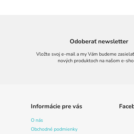
Odoberať newsletter
Vložte svoj e-mail a my Vám budeme zasielať
nových produktoch na našom e-sho
Z
á
Informácie pre vás
Face
p
ä
O nás
t
Obchodné podmienky
i