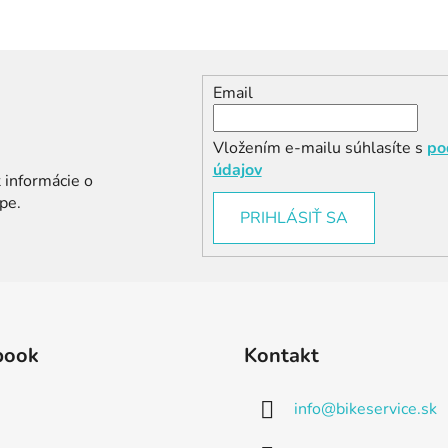
Email
Vložením e-mailu súhlasíte s
po
údajov
 informácie o
pe.
PRIHLÁSIŤ SA
book
Kontakt
info
@
bikeservice.sk