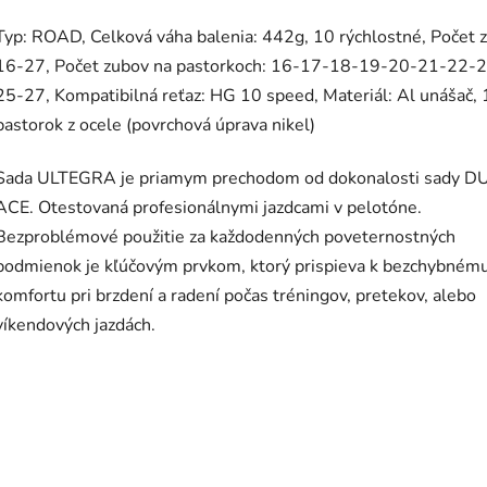
Typ: ROAD, Celková váha balenia: 442g, 10 rýchlostné, Počet 
16-27, Počet zubov na pastorkoch: 16-17-18-19-20-21-22-
25-27, Kompatibilná reťaz: HG 10 speed, Materiál: Al unášač,
pastorok z ocele (povrchová úprava nikel)
Sada ULTEGRA je priamym prechodom od dokonalosti sady 
ACE. Otestovaná profesionálnymi jazdcami v pelotóne.
Bezproblémové použitie za každodenných poveternostných
podmienok je kľúčovým prvkom, ktorý prispieva k bezchybném
komfortu pri brzdení a radení počas tréningov, pretekov, alebo
víkendových jazdách.