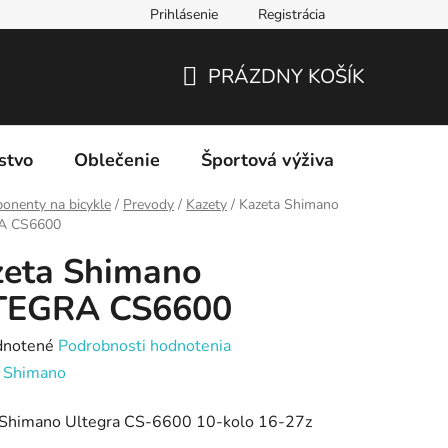
Prihlásenie
Registrácia
PRÁZDNY KOŠÍK
NÁKUPNÝ
KOŠÍK
stvo
Oblečenie
Športová výživa
Značky
onenty na bicykle
/
Prevody
/
Kazety
/
Kazeta Shimano
A CS6600
zeta Shimano
TEGRA CS6600
rné
notené
Podrobnosti hodnotenia
enie
:
Shimano
tu
 Shimano Ultegra CS-6600 10-kolo 16-27z