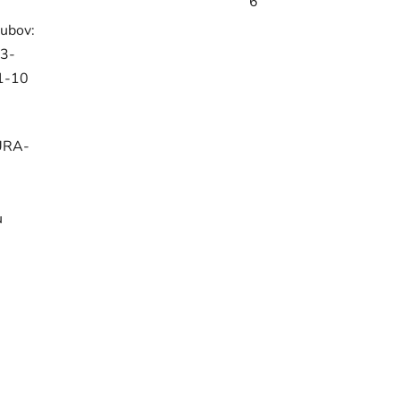
6
zubov:
23-
 1-10
DURA-
u