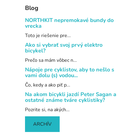
Blog
NORTHKIT nepremokavé bundy do
vrecka
Toto je riešenie pre...
Ako si vybrať svoj prvý elektro
bicykel?
Prečo sa mám vôbec n...
Nápoje pre cyklistov, aby to nešlo s
vami dolu (s) vodou...
Čo, kedy a ako piť p...
Na akom bicykli jazdí Peter Sagan a
ostatné známe tváre cyklistiky?
Pozrite si, na akých...
ARCHÍV