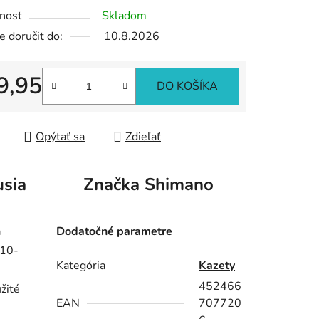
nosť
Skladom
 doručiť do:
10.8.2026
iek.
9,95
DO KOŠÍKA
tková cena:
Opýtať sa
Zdieľať
usia
Značka
Shimano
a
Dodatočné parametre
 10-
Kategória
Kazety
452466
žité
EAN
707720