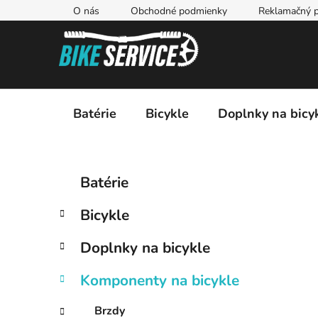
Prejsť
O nás
Obchodné podmienky
Reklamačný p
na
obsah
Batérie
Bicykle
Doplnky na bicy
B
K
Preskočiť
Batérie
a
kategórie
o
t
č
Bicykle
e
n
g
ý
Doplnky na bicykle
ó
p
r
Komponenty na bicykle
i
a
e
n
Brzdy