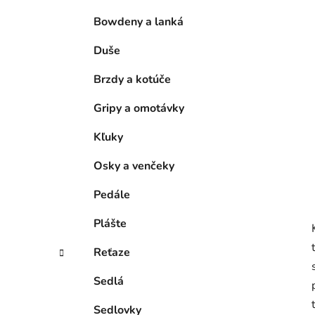
e
l
Bowdeny a lanká
Duše
Brzdy a kotúče
Gripy a omotávky
Kľuky
Osky a venčeky
Pedále
Plášte
Reťaze
Sedlá
Sedlovky