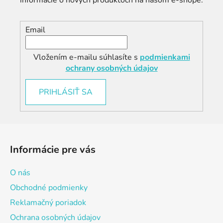
informácie o nových produktoch na našom e-shope.
Email
Vložením e-mailu súhlasíte s
podmienkami
ochrany osobných údajov
PRIHLÁSIŤ SA
Z
á
Informácie pre vás
p
ä
O nás
t
Obchodné podmienky
i
Reklamačný poriadok
e
Ochrana osobných údajov