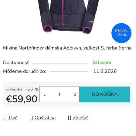
€76,90
–22 %
Mikina Northfinder dámska Addisyn, veľkosť S, farba čierna
Dostupnosť
Skladom
Môžeme doručiť do:
11.8.2026
€76,90
–22 %
DO KOŠÍKA
€59,90
Jednotková cena:
Tlač
Opýtať sa
Zdieľať