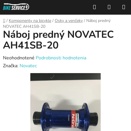
Prejsť
Hľadať
NÁKUP
na
KOŠÍK
obsah
Domov
/
Komponenty na bicykle
/
Osky a venčeky
/
Náboj predný
NOVATEC AH41SB-20
Náboj predný NOVATEC
AH41SB-20
Priemerné
Neohodnotené
Podrobnosti hodnotenia
hodnotenie
Značka:
Novatec
produktu
je
0,0
z
5
hviezdičiek.