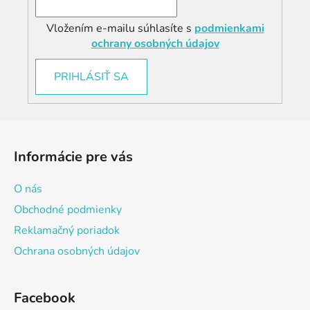
Vložením e-mailu súhlasíte s
podmienkami
ochrany osobných údajov
PRIHLÁSIŤ SA
Z
á
Informácie pre vás
p
ä
O nás
t
Obchodné podmienky
i
Reklamačný poriadok
e
Ochrana osobných údajov
Facebook