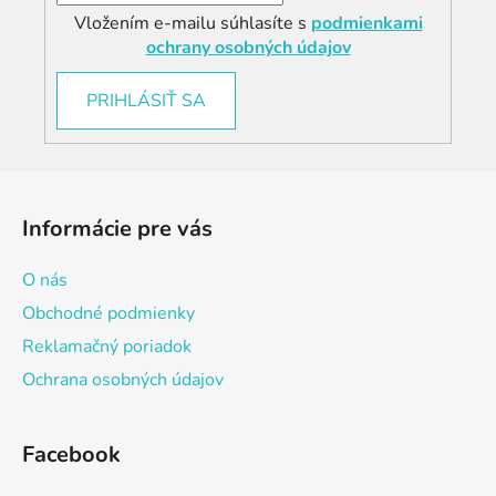
Vložením e-mailu súhlasíte s
podmienkami
ochrany osobných údajov
PRIHLÁSIŤ SA
Z
á
Informácie pre vás
p
ä
O nás
t
Obchodné podmienky
i
Reklamačný poriadok
e
Ochrana osobných údajov
Facebook