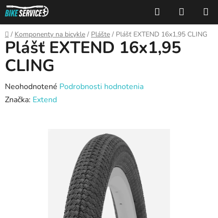
Prejsť
Hľadať
NÁKUP
na
KOŠÍK
obsah
Domov
/
Komponenty na bicykle
/
Plášte
/
Plášť EXTEND 16x1,95 CLING
Plášť EXTEND 16x1,95
CLING
Priemerné
Neohodnotené
Podrobnosti hodnotenia
hodnotenie
Značka:
Extend
produktu
je
0,0
z
5
hviezdičiek.