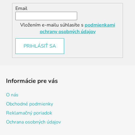
Email
Vložením e-mailu súhlasíte s
podmienkami
ochrany osobných údajov
PRIHLÁSIŤ SA
Z
á
Informácie pre vás
p
ä
O nás
t
Obchodné podmienky
i
Reklamačný poriadok
e
Ochrana osobných údajov